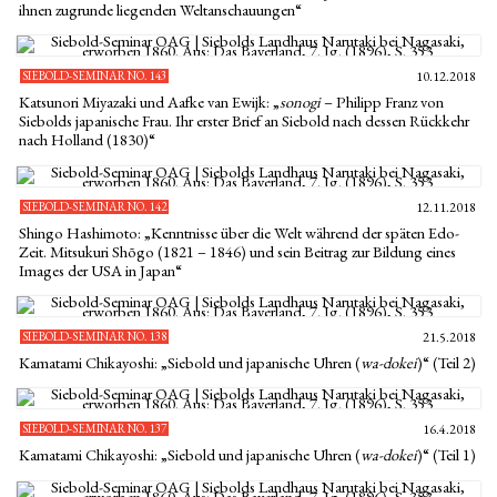
ihnen zugrunde liegenden Weltanschauungen“
SIEBOLD-SEMINAR NO. 143
10.12.2018
Katsunori Miyazaki und Aafke van Ewijk: „
sonogi
– Philipp Franz von
Siebolds japanische Frau. Ihr erster Brief an Siebold nach dessen Rückkehr
nach Holland (1830)“
SIEBOLD-SEMINAR NO. 142
12.11.2018
Shingo Hashimoto: „Kenntnisse über die Welt während der späten Edo-
Zeit. Mitsukuri Shōgo (1821 – 1846) und sein Beitrag zur Bildung eines
Images der USA in Japan“
SIEBOLD-SEMINAR NO. 138
21.5.2018
Kamatami Chikayoshi: „Siebold und japanische Uhren (
wa-dokei
)“ (Teil 2)
SIEBOLD-SEMINAR NO. 137
16.4.2018
Kamatami Chikayoshi: „Siebold und japanische Uhren (
wa-dokei
)“ (Teil 1)