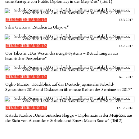
seine Strategie von Public Diplomacy in der Meiji-Zeit“ (Teil 1)
SIEBOLD-SEMINAR NO. 126
13.3.2017
Sakai Gankow: „Studien zu Ukiyo-e“
SIEBOLD-SEMINAR NO. 125
13.2.2017
Ooi Takeshi: „Das Wesen des nengō-Systems – Betrachtungen aus
historischer Perspektive“
SIEBOLD-SEMINAR NO. 124
16.1.2017
Ogho Mahito: „Rückblick auf das Deutsch-Japanische Siebold-
Symposium 2016 und Diskussion über neue Reihen des Seminars in 2017“
SIEBOLD-SEMINAR NO. 123
12.12.2016
Katada Satoko: „Unter britischer Flagge – Diplomatie in der Meiji-Zeit aus
der Sicht von Alexander v. Siebold und Ernest Mason Satow“ (Teil 2)