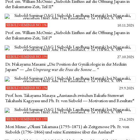
Prof. em. William McOmie: „Siebolds Einfluss auf die Öffnung Japans in
der Bakumatsu-Zeit, Teil II“
SIEBOLD-SEMINAR NO. 196
10.11.2025
Prof. em. William McOmie: „Siebolds Einfluss auf die Öffnung Japans in
der Bakumatsu-Zeit, Teil I“
SIEBOLD-SEMINAR NO. 195
27.10.2025
Dr. Nakayama Masami: „Die Position der Gynäkologie in der Medizin
Japans“ —
„Im Ursprung war die Frau die Sonne … “
SIEBOLD-SEMINAR NO. 194
29.9.2025
Prof. hon. Takayama Masaya: „Austausch zwischen Bakufu-Sternwart
Takahashi Kageyasu und Ph. Fr. von Siebold ― Motivation und Resultate“
SIEBOLD-SEMINAR NO. 193
23.6.2025
Mori Mizue: „Ōkuni Takamasa (1793–1871) als Zeitgenosse Ph. Fr. von
Siebolds (1796–1866) und seine Kenntnisse über das Ausland“