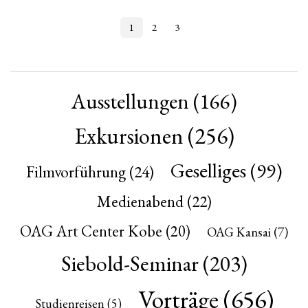
1
2
3
Ausstellungen
(166)
Exkursionen
(256)
Geselliges
(99)
Filmvorführung
(24)
Medienabend
(22)
OAG Art Center Kobe
(20)
OAG Kansai
(7)
Siebold-Seminar
(203)
Vorträge
(656)
Studienreisen
(5)