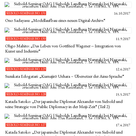
SIEBOLD-SEMINAR NO. 131
16.10.2017
Ono Sadayasu: „Modellaufbau eines neuen Digital-Archivs“
SIEBOLD-SEMINAR NO. 130
11.9.2017
Ohgo Mahito: „Das Leben von Gottfried Wagener ‒ Integration von
Kunst und Industrie“
SIEBOLD-SEMINAR NO. 129
12.6.2017
Suzukata Edogatari: „Kumajirō Uehara – Übersetzer der Ainu-Sprache“
SIEBOLD-SEMINAR NO. 128
15.5.2017
Katada Satoko: „Der japanische Diplomat Alexander von Siebold und
seine Strategie von Public Diplomacy in der Meiji-Zeit“ (Teil 2)
SIEBOLD-SEMINAR NO. 127
17.4.2017
Katada Satoko: „Der japanische Diplomat Alexander von Siebold und