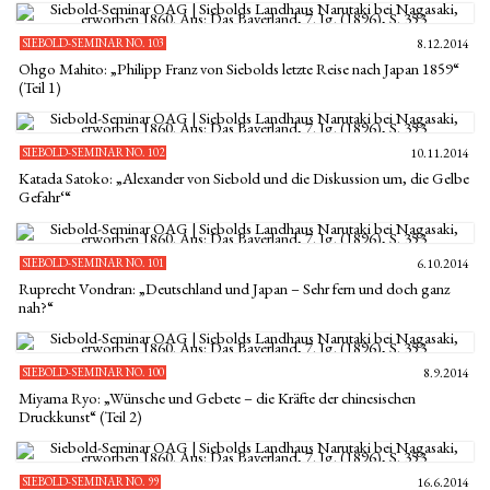
SIEBOLD-SEMINAR NO. 103
8.12.2014
Ohgo Mahito: „Philipp Franz von Siebolds letzte Reise nach Japan 1859“
(Teil 1)
SIEBOLD-SEMINAR NO. 102
10.11.2014
Katada Satoko: „Alexander von Siebold und die Diskussion um‚ die Gelbe
Gefahr‘“
SIEBOLD-SEMINAR NO. 101
6.10.2014
Ruprecht Vondran: „Deutschland und Japan – Sehr fern und doch ganz
nah?“
SIEBOLD-SEMINAR NO. 100
8.9.2014
Miyama Ryo: „Wünsche und Gebete – die Kräfte der chinesischen
Druckkunst“ (Teil 2)
SIEBOLD-SEMINAR NO. 99
16.6.2014