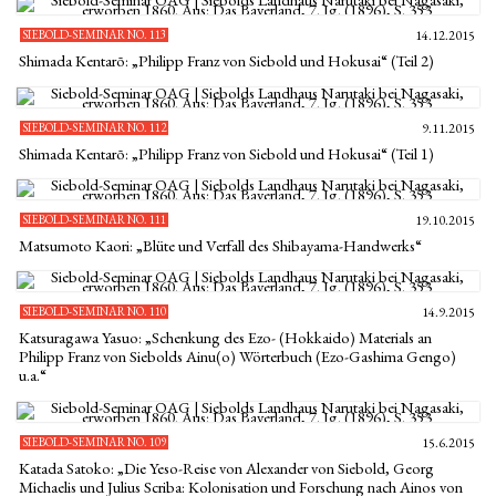
SIEBOLD-SEMINAR NO. 113
14.12.2015
Shimada Kentarō: „Philipp Franz von Siebold und Hokusai“ (Teil 2)
SIEBOLD-SEMINAR NO. 112
9.11.2015
Shimada Kentarō: „Philipp Franz von Siebold und Hokusai“ (Teil 1)
SIEBOLD-SEMINAR NO. 111
19.10.2015
Matsumoto Kaori: „Blüte und Verfall des Shibayama-Handwerks“
SIEBOLD-SEMINAR NO. 110
14.9.2015
Katsuragawa Yasuo: „Schenkung des Ezo- (Hokkaido) Materials an
Philipp Franz von Siebolds Ainu(o) Wörterbuch (Ezo-Gashima Gengo)
u.a.“
SIEBOLD-SEMINAR NO. 109
15.6.2015
Katada Satoko: „Die Yeso-Reise von Alexander von Siebold, Georg
Michaelis und Julius Scriba: Kolonisation und Forschung nach Ainos von