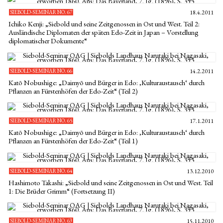
SIEBOLD-SEMINAR NO. 67
18.4.2011
Ichiko Kenji: „Siebold und seine Zeitgenossen in Ost und West. Teil 2:
Ausländische Diplomaten der späten Edo-Zeit in Japan – Vorstellung
diplomatischer Dokumente“
SIEBOLD-SEMINAR NO. 66
14.2.2011
Katō Nobushige: „Daimyō und Bürger in Edo: ‚Kulturaustausch‘ durch
Pflanzen an Fürstenhöfen der Edo-Zeit“ (Teil 2)
SIEBOLD-SEMINAR NO. 65
17.1.2011
Katō Nobushige: „Daimyō und Bürger in Edo: ‚Kulturaustausch‘ durch
Pflanzen an Fürstenhöfen der Edo-Zeit“ (Teil 1)
SIEBOLD-SEMINAR NO. 64
13.12.2010
Hashimoto Takashi: „Siebold und seine Zeitgenossen in Ost und West. Teil
1: Die Brüder Grimm“ (Fortsetzung II)
SIEBOLD-SEMINAR NO. 63
15.11.2010