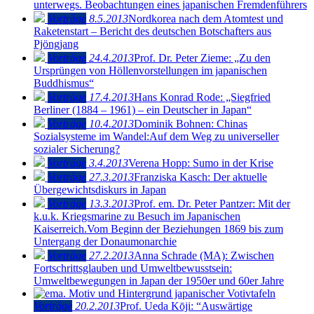
unterwegs. Beobachtungen eines japanischen Fremdenführers
Vorträge
8.5.2013
Nordkorea nach dem Atomtest und
Raketenstart ‒ Bericht des deutschen Botschafters aus
Pjöngjang
Vorträge
24.4.2013
Prof. Dr. Peter Zieme: „Zu den
Ursprüngen von Höllenvorstellungen im japanischen
Buddhismus“
Vorträge
17.4.2013
Hans Konrad Rode: „Siegfried
Berliner (1884 – 1961) – ein Deutscher in Japan“
Vorträge
10.4.2013
Dominik Bohnen: Chinas
Sozialsysteme im Wandel:Auf dem Weg zu universeller
sozialer Sicherung?
Vorträge
3.4.2013
Verena Hopp: Sumo in der Krise
Vorträge
27.3.2013
Franziska Kasch: Der aktuelle
Übergewichtsdiskurs in Japan
Vorträge
13.3.2013
Prof. em. Dr. Peter Pantzer: Mit der
k.u.k. Kriegsmarine zu Besuch im Japanischen
Kaiserreich.Vom Beginn der Beziehungen 1869 bis zum
Untergang der Donaumonarchie
Vorträge
27.2.2013
Anna Schrade (MA): Zwischen
Fortschrittsglauben und Umweltbewusstsein:
Umweltbewegungen in Japan der 1950er und 60er Jahre
Vorträge
20.2.2013
Prof. Ueda Kōji: “Auswärtige