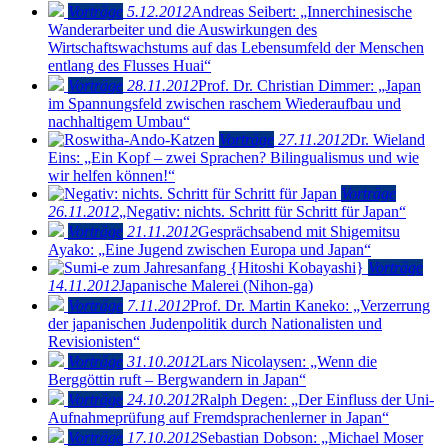
Vorträge
5.12.2012
Andreas Seibert: „Innerchinesische
Wanderarbeiter und die Auswirkungen des
Wirtschaftswachstums auf das Lebensumfeld der Menschen
entlang des Flusses Huai“
Vorträge
28.11.2012
Prof. Dr. Christian Dimmer: „Japan
im Spannungsfeld zwischen raschem Wiederaufbau und
nachhaltigem Umbau“
Vorträge
27.11.2012
Dr. Wieland
Eins: „Ein Kopf – zwei Sprachen? Bilingualismus und wie
wir helfen können!“
Vorträge
26.11.2012
„Negativ: nichts. Schritt für Schritt für Japan“
Vorträge
21.11.2012
Gesprächsabend mit Shigemitsu
Ayako: „Eine Jugend zwischen Europa und Japan“
Vorträge
14.11.2012
Japanische Malerei (Nihon-ga)
Vorträge
7.11.2012
Prof. Dr. Martin Kaneko: „Verzerrung
der japanischen Judenpolitik durch Nationalisten und
Revisionisten“
Vorträge
31.10.2012
Lars Nicolaysen: „Wenn die
Berggöttin ruft – Bergwandern in Japan“
Vorträge
24.10.2012
Ralph Degen: „Der Einfluss der Uni-
Aufnahmeprüfung auf Fremdsprachenlerner in Japan“
Vorträge
17.10.2012
Sebastian Dobson: „Michael Moser