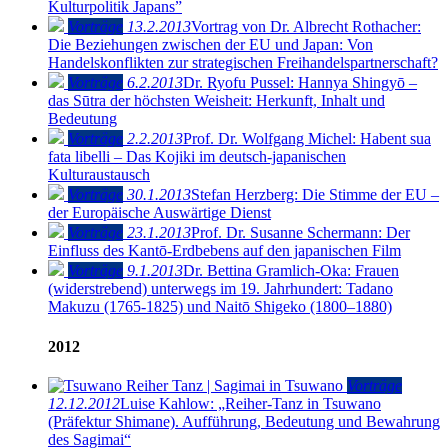
Kulturpolitik Japans”
Vorträge
13.2.2013
Vortrag von Dr. Albrecht Rothacher:
Die Beziehungen zwischen der EU und Japan: Von
Handelskonflikten zur strategischen Freihandelspartnerschaft?
Vorträge
6.2.2013
Dr. Ryofu Pussel: Hannya Shingyō –
das Sūtra der höchsten Weisheit: Herkunft, Inhalt und
Bedeutung
Vorträge
2.2.2013
Prof. Dr. Wolfgang Michel: Habent sua
fata libelli – Das Kojiki im deutsch-japanischen
Kulturaustausch
Vorträge
30.1.2013
Stefan Herzberg: Die Stimme der EU ‒
der Europäische Auswärtige Dienst
Vorträge
23.1.2013
Prof. Dr. Susanne Schermann: Der
Einfluss des Kantō-Erdbebens auf den japanischen Film
Vorträge
9.1.2013
Dr. Bettina Gramlich-Oka: Frauen
(widerstrebend) unterwegs im 19. Jahrhundert: Tadano
Makuzu (1765-1825) und Naitō Shigeko (1800–1880)
2012
Vorträge
12.12.2012
Luise Kahlow: „Reiher-Tanz in Tsuwano
(Präfektur Shimane). Aufführung, Bedeutung und Bewahrung
des Sagimai“