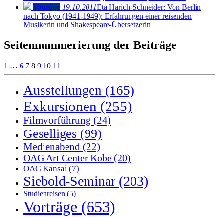
Vorträge
19.10.2011
Eta Harich-Schneider: Von Berlin
nach Tokyo (1941-1949): Erfahrungen einer reisenden
Musikerin und Shakespeare-Übersetzerin
Seitennummerierung der Beiträge
1
…
6
7
8
9
10
11
Ausstellungen
(165)
Exkursionen
(255)
Filmvorführung
(24)
Geselliges
(99)
Medienabend
(22)
OAG Art Center Kobe
(20)
OAG Kansai
(7)
Siebold-Seminar
(203)
Studienreisen
(5)
Vorträge
(653)