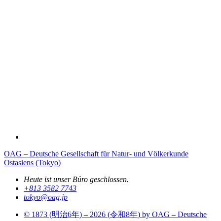
OAG – Deutsche Gesellschaft für Natur- und Völkerkunde
Ostasiens (Tokyo)
Heute ist unser Büro geschlossen.
+813 3582 7743
tokyo­@­oag­.­jp
© 1873 (
明治6年
) – 2026 (
令和8年
) by OAG – Deutsche