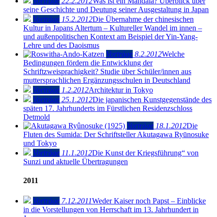
Vorträge
22.2.2012
Was ist ein Mandala? Überblick über
seine Geschichte und Deutung seiner Ausgestaltung in Japan
Vorträge
15.2.2012
Die Übernahme der chinesischen
Kultur in Japans Altertum – Kultureller Wandel im innen –
und außenpolitischen Kontext am Beispiel der Yin-Yang-
Lehre und des Daoismus
Vorträge
8.2.2012
Welche
Bedingungen fördern die Entwicklung der
Schriftzweisprachigkeit? Studie über Schüler/innen aus
muttersprachlichen Ergänzungsschulen in Deutschland
Vorträge
1.2.2012
Architektur in Tokyo
Vorträge
25.1.2012
Die japanischen Kunstgegenstände des
späten 17. Jahrhunderts im Fürstlichen Residenzschloss
Detmold
Vorträge
18.1.2012
Die
Fluten des Sumida: Der Schriftsteller Akutagawa Ryūnosuke
und Tokyo
Vorträge
11.1.2012
Die Kunst der Kriegsführung“ von
Sunzi und aktuelle Übertragungen
2011
Vorträge
7.12.2011
Weder Kaiser noch Papst – Einblicke
in die Vorstellungen von Herrschaft im 13. Jahrhundert in