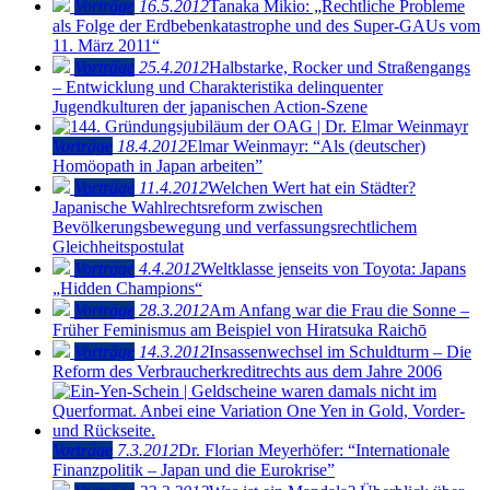
Vorträge
16.5.2012
Tanaka Mikio: „Rechtliche Probleme
als Folge der Erdbebenkatastrophe und des Super-GAUs vom
11. März 2011“
Vorträge
25.4.2012
Halbstarke, Rocker und Straßengangs
– Entwicklung und Charakteristika delinquenter
Jugendkulturen der japanischen Action-Szene
Vorträge
18.4.2012
Elmar Weinmayr: “Als (deutscher)
Homöopath in Japan arbeiten”
Vorträge
11.4.2012
Welchen Wert hat ein Städter?
Japanische Wahlrechtsreform zwischen
Bevölkerungsbewegung und verfassungsrechtlichem
Gleichheitspostulat
Vorträge
4.4.2012
Weltklasse jenseits von Toyota: Japans
„Hidden Champions“
Vorträge
28.3.2012
Am Anfang war die Frau die Sonne –
Früher Feminismus am Beispiel von Hiratsuka Raichō
Vorträge
14.3.2012
Insassenwechsel im Schuldturm – Die
Reform des Verbraucherkreditrechts aus dem Jahre 2006
Vorträge
7.3.2012
Dr. Florian Meyerhöfer: “Internationale
Finanzpolitik – Japan und die Eurokrise”