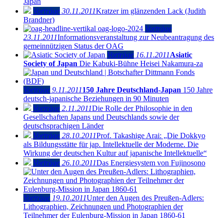
Japan
Vorträge
30.11.2011
Kratzer im glänzenden Lack (Judith
Brandner)
Vorträge
23.11.2011
Informationsveranstaltung zur Neubeantragung des
gemeinnützigen Status der OAG
Vorträge
16.11.2011
Asiatic
Society of Japan
Die Kabuki-Bühne Heisei Nakamura-za
Vorträge
9.11.2011
150 Jahre Deutschland-Japan
150 Jahre
deutsch-japanische Beziehungen in 90 Minuten
Vorträge
2.11.2011
Die Rolle der Philosophie in den
Gesellschaften Japans und Deutschlands sowie der
deutschsprachigen Länder
Vorträge
28.10.2011
Prof. Takashige Arai: „Die Dokkyo
als Bildungsstätte für jap. Intellektuelle der Moderne. Die
Wirkung der deutschen Kultur auf japanische Intellektuelle“
Vorträge
26.10.2011
Das Energiesystem von Fujinosono
Vorträge
19.10.2011
Unter den Augen des Preußen-Adlers:
Lithographien, Zeichnungen und Photographien der
Teilnehmer der Eulenburg-Mission in Japan 1860-61