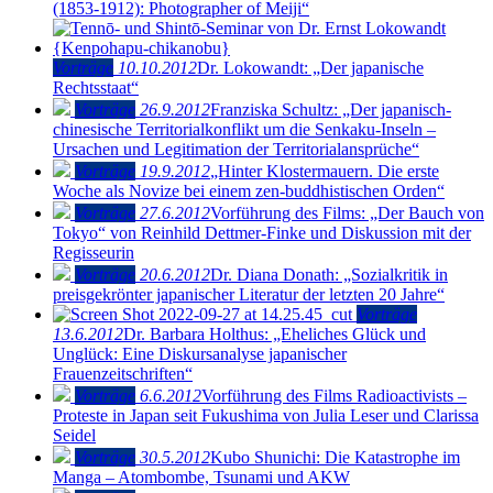
(1853-1912): Photographer of Meiji“
Vorträge
10.10.2012
Dr. Lokowandt: „Der japanische
Rechtsstaat“
Vorträge
26.9.2012
Franziska Schultz: „Der japanisch-
chinesische Territorialkonflikt um die Senkaku-Inseln –
Ursachen und Legitimation der Territorialansprüche“
Vorträge
19.9.2012
„Hinter Klostermauern. Die erste
Woche als Novize bei einem zen-buddhistischen Orden“
Vorträge
27.6.2012
Vorführung des Films: „Der Bauch von
Tokyo“ von Reinhild Dettmer-Finke und Diskussion mit der
Regisseurin
Vorträge
20.6.2012
Dr. Diana Donath: „Sozialkritik in
preisgekrönter japanischer Literatur der letzten 20 Jahre“
Vorträge
13.6.2012
Dr. Barbara Holthus: „Eheliches Glück und
Unglück: Eine Diskursanalyse japanischer
Frauenzeitschriften“
Vorträge
6.6.2012
Vorführung des Films Radioactivists –
Proteste in Japan seit Fukushima von Julia Leser und Clarissa
Seidel
Vorträge
30.5.2012
Kubo Shunichi: Die Katastrophe im
Manga – Atombombe, Tsunami und AKW