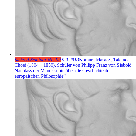
Siebold-Seminar No. 90
9.9.2013
Nomura Masao: „Takano
Chōei (1804 – 1850), Schüler von Philipp Franz von Siebold.
Nachlass der Manuskripte über die Geschichte der
europäischen Philosophie“