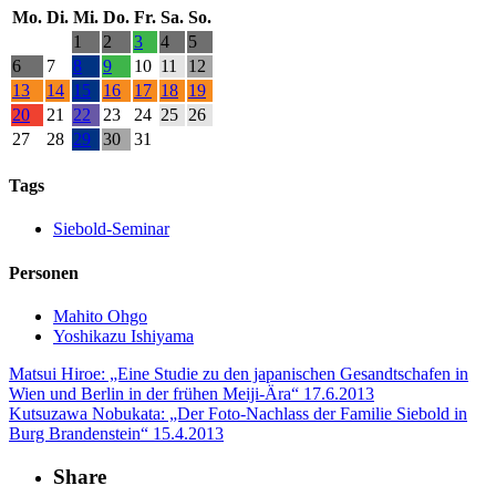
Mo.
Di.
Mi.
Do.
Fr.
Sa.
So.
1
2
3
4
5
6
7
8
9
10
11
12
13
14
15
16
17
18
19
20
21
22
23
24
25
26
27
28
29
30
31
Tags
Siebold-Seminar
Personen
Mahito Ohgo
Yoshikazu Ishiyama
Matsui Hiroe: „Eine Studie zu den japanischen Gesandtschafen in
Wien und Berlin in der frühen Meiji-Ära“
17.6.2013
Kutsuzawa Nobukata: „Der Foto-Nachlass der Familie Siebold in
Burg Brandenstein“
15.4.2013
Share