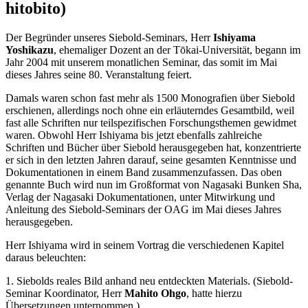
hitobito)
Der Begründer unseres Siebold-Seminars, Herr
Ishiyama
Yoshikazu
, ehemaliger Dozent an der Tōkai-Universität, begann im
Jahr 2004 mit unserem monatlichen Seminar, das somit im Mai
dieses Jahres seine 80. Veranstaltung feiert.
Damals waren schon fast mehr als 1500 Monografien über Siebold
erschienen, allerdings noch ohne ein erläuterndes Gesamtbild, weil
fast alle Schriften nur teilspezifischen Forschungsthemen gewidmet
waren. Obwohl Herr Ishiyama bis jetzt ebenfalls zahlreiche
Schriften und Bücher über Siebold herausgegeben hat, konzentrierte
er sich in den letzten Jahren darauf, seine gesamten Kenntnisse und
Dokumentationen in einem Band zusammenzufassen. Das oben
genannte Buch wird nun im Großformat von Nagasaki Bunken Sha,
Verlag der Nagasaki Dokumentationen, unter Mitwirkung und
Anleitung des Siebold-Seminars der OAG im Mai dieses Jahres
herausgegeben.
Herr Ishiyama wird in seinem Vortrag die verschiedenen Kapitel
daraus beleuchten:
1. Siebolds reales Bild anhand neu entdeckten Materials. (Siebold-
Seminar Koordinator, Herr
Mahito Ohgo
, hatte hierzu
Übersetzungen unternommen.)