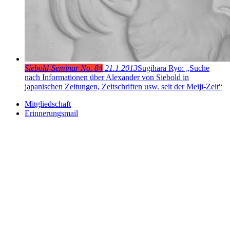
Siebold-Seminar No. 84
21.1.2013
Sugihara Ryō: „Suche
nach Informationen über Alexander von Siebold in
japanischen Zeitungen, Zeitschriften usw. seit der Meiji-Zeit“
Mitgliedschaft
Erinnerungsmail