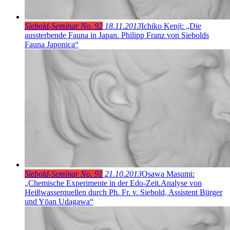
Siebold-Seminar No. 92
18.11.2013
Ichiko Kenji: „Die
aussterbende Fauna in Japan. Philipp Franz von Siebolds
Fauna Japonica“
Siebold-Seminar No. 91
21.10.2013
Osawa Masumi:
„Chemische Experimente in der Edo-Zeit.Analyse von
Heißwasserquellen durch Ph. Fr. v. Siebold, Assistent Bürger
und Yōan Udagawa“