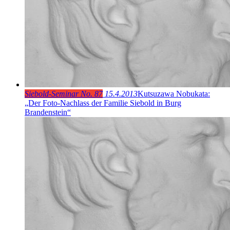
Siebold-Seminar No. 87
15.4.2013
Kutsuzawa Nobukata:
„Der Foto-Nachlass der Familie Siebold in Burg
Brandenstein“