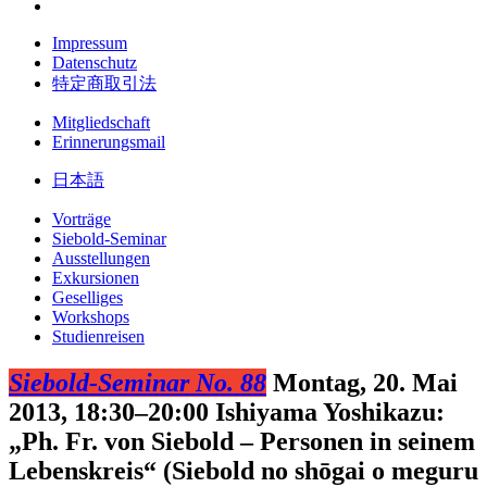
Impressum
Datenschutz
特定商取引法
Mitgliedschaft
Erinnerungsmail
日本語
Vorträge
Siebold-Seminar
Ausstellungen
Exkursionen
Geselliges
Workshops
Studienreisen
Siebold-Seminar No. 88
Montag, 20. Mai
2013, 18:30–20:00
Ishiyama Yoshikazu:
„Ph. Fr. von Siebold – Personen in seinem
Lebenskreis“ (Siebold no shōgai o meguru