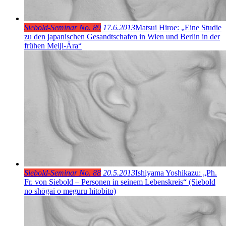
Siebold-Seminar No. 89
17.6.2013
Matsui Hiroe: „Eine Studie
zu den japanischen Gesandtschafen in Wien und Berlin in der
frühen Meiji-Ära“
Siebold-Seminar No. 88
20.5.2013
Ishiyama Yoshikazu: „Ph.
Fr. von Siebold – Personen in seinem Lebenskreis“ (Siebold
no shōgai o meguru hitobito)