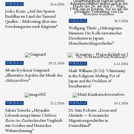
VORTRÄGE
26.6.2024
Josko Kozic: „Auf den Spuren
Buddhas im Land der Tausend
Quellen – Bildvortrag über eine
VORTRÄGE
18.9.2024
Forschungsreise nach Kirgistan“
Wolfgang Thiele: „Unbeugsame
Stimmen: Die Rolle taiwanischer
Dissidenten in Japans
Menschenrechtsgeschichte“
VORTRÄGE
20.11.2024
VORTRÄGE
6.11.2024
Silvain Kyokusai Guignard:
Mark Williams (ICU): ‘Christianity
„Illustrative Aspekte der Musik des
in the Religious Melting Pot of
chikuzenbiwa“
Japan and the Problem of
Enculturation’
VORTRÄGE
21.2.2024
VORTRÄGE
10.1.2024
Sakata Tomoki: „Miyazakis
Dr. Suin Roberts: „Essen und
Lebenskonzept hinter
Chihiros
Identität — Koreanische
Reise ins Zauberland
im Vergleich
Migrationsgeschichte in
mit Goethes und Nietzsches
Deutschland“
Weltanschauung“