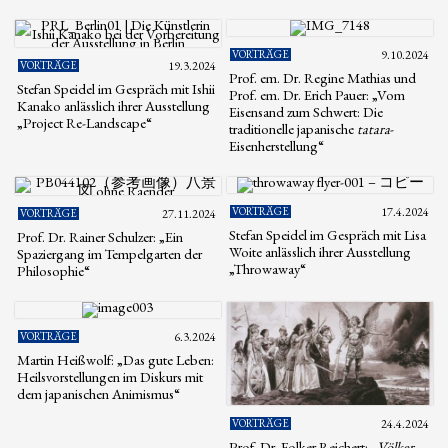
VORTRÄGE
9.10.2024
VORTRÄGE
19.3.2024
Prof. em. Dr. Regine Mathias und
Stefan Speidel im Gespräch mit Ishii
Prof. em. Dr. Erich Pauer: „Vom
Kanako anlässlich ihrer Ausstellung
Eisensand zum Schwert: Die
„Project Re-Landscape“
traditionelle japanische
tatara
-
Eisenherstellung“
VORTRÄGE
17.4.2024
VORTRÄGE
27.11.2024
Stefan Speidel im Gespräch mit Lisa
Prof. Dr. Rainer Schulzer: „Ein
Woite anlässlich ihrer Ausstellung
Spaziergang im Tempelgarten der
„Throwaway“
Philosophie“
VORTRÄGE
6.3.2024
Martin Heißwolf: „Das gute Leben:
Heilsvorstellungen im Diskurs mit
dem japanischen Animismus“
VORTRÄGE
24.4.2024
Prof. Dr. Folker Reichert: „
Völker