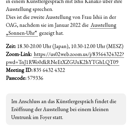
in einem Künstlergespräch mit Ishii Kanako über ihre
Ausstellung sprechen.
Dies ist die zweite Ausstellung von Frau Ishii in der
OAG, nachdem sie im Januar 2022 die
Ausstellung
„Sonnen-Uhr“
gezeigt hat.
Zeit:
18.30-20.00 Uhr (Japan), 10.30-12.00 Uhr (MESZ)
Zoom-Link:
https://us02web.zoom.us/j/83564324322?
pwd=TnJ1RWo0dkRNeEtXZGUxK2hYTGhLQT09
Meeting ID:
835 6432 4322
Passcode:
579336
Im Anschluss an das Künstlergespräch findet die
Eröffnung der Ausstellung bei einem kleinen
Umtrunk im Foyer statt.