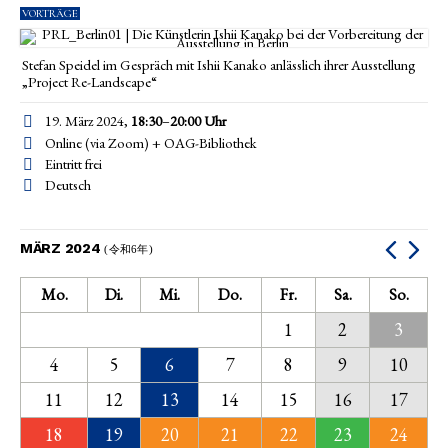
VORTRÄGE
Stefan Speidel im Gespräch mit Ishii Kanako anlässlich ihrer Ausstellung
„Project Re-Landscape“
19. März 2024,
18:30
–
20:00
Uhr
Online (via Zoom) + OAG-Bibliothek
Eintritt frei
Deutsch
MÄRZ 2024
(令和6年)
Mo.
Di.
Mi.
Do.
Fr.
Sa.
So.
1
2
3
4
5
6
7
8
9
10
11
12
13
14
15
16
17
18
19
20
21
22
23
24