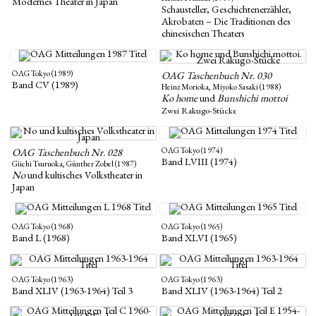
Modernes Theater in Japan
Schausteller, Geschichtenerzähler,
Akrobaten – Die Traditionen des
chinesischen Theaters
OAG Tokyo (1989)
OAG Taschenbuch Nr. 030
Band CV (1989)
Heinz Morioka, Miyoko Sasaki (1988)
Ko home
und
Bunshichi mottoi
Zwei Rakugo-Stücke
OAG Tokyo (1974)
OAG Taschenbuch Nr. 028
Band LVIII (1974)
Giichi Tsuruoka, Günther Zobel (1987)
No
und kultisches Volkstheater in
Japan
OAG Tokyo (1968)
OAG Tokyo (1965)
Band L (1968)
Band XLVI (1965)
OAG Tokyo (1963)
OAG Tokyo (1963)
Band XLIV (1963-1964) Teil 3
Band XLIV (1963-1964) Teil 2