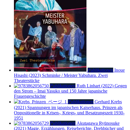
Publikationen
Inoue
Hisashi (2023)
Schminke / Meister Yabuhara. Zwei
Theaterstücke
Publikationen
Ruth Linhart (2022)
Gegen
den Strom – Imai Yasuko und 150 Jahre japanische
Frauengeschichte
Publikationen
Gerhard Krebs
(2021)
Spannungen im japanischen Kaiserhaus. Prinzen als
Oppositionelle in Krisen-, Kriegs- und Besatzungszeit 1930-
1951
Publikationen
Akutagawa Ryūnosuke
(2021)
Magie. Erzählungen, Reiseberichte, Drehbücher und