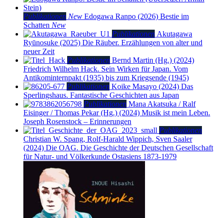
Publikationen
New
Edogawa Ranpo (2026)
Bestie im
Schatten
New
Publikationen
Akutagawa
Ryūnosuke (2025)
Die Räuber. Erzählungen von alter und
neuer Zeit
Publikationen
Bernd Martin (Hg.) (2024)
Friedrich Wilhelm Hack. Sein Wirken für Japan. Vom
Antikominternpakt (1935) bis zum Kriegsende (1945)
Publikationen
Koike Masayo (2024)
Das
Sperlingshaus. Fantastische Geschichten aus Japan
Publikationen
Mana Akatsuka / Ralf
Eisinger / Thomas Pekar (Hg.) (2024)
Musik ist mein Leben.
Joseph Rosenstock – Erinnerungen
Publikationen
Christian W. Spang, Rolf-Harald Wippich, Sven Saaler
(2024)
Die OAG. Die Geschichte der Deutschen Gesellschaft
für Natur- und Völkerkunde Ostasiens 1873-1979