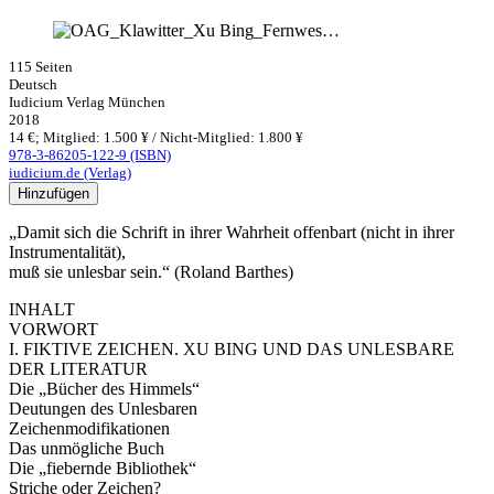
115 Seiten
Deutsch
Iudicium Verlag München
2018
14 €; Mitglied: 1.500 ¥ / Nicht-Mitglied: 1.800 ¥
978-3-86205-122-9 (ISBN)
iudicium.de (Verlag)
Hinzufügen
„Damit sich die Schrift in ihrer Wahrheit offenbart (nicht in ihrer
Instrumentalität),
muß sie unlesbar sein.“ (Roland Barthes)
INHALT
VORWORT
I. FIKTIVE ZEICHEN. XU BING UND DAS UNLESBARE
DER LITERATUR
Die „Bücher des Himmels“
Deutungen des Unlesbaren
Zeichenmodifikationen
Das unmögliche Buch
Die „fiebernde Bibliothek“
Striche oder Zeichen?