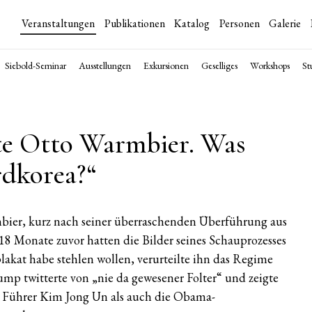
Veranstaltungen
Publikationen
Katalog
Personen
Galerie
Siebold-Seminar
Ausstellungen
Exkursionen
Geselliges
Workshops
St
kte Otto Warmbier. Was
rdkorea?“
ier, kurz nach seiner überraschenden Überführung aus
8 Monate zuvor hatten die Bilder seines Schauprozesses
lakat habe stehlen wollen, verurteilte ihn das Regime
ump twitterte von „nie da gewesener Folter“ und zeigte
s Führer Kim Jong Un als auch die Obama-