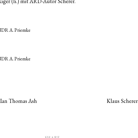
iger (li.) mit ARD-Autor Scherer.
NDR A. Priemke
NDR A. Priemke
r Ian Thomas Ash
Klaus Scherer
SHARE