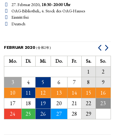
27. Februar 2020,
18:30
–
20:00
Uhr
OAG-Bibliothek, 4. Stock des OAG-Hauses
Eintritt frei
Deutsch
FEBRUAR 2020
(令和2年)
Mo.
Di.
Mi.
Do.
Fr.
Sa.
So.
1
2
3
4
5
6
7
8
9
10
11
12
13
14
15
16
17
18
19
20
21
22
23
24
25
26
27
28
29