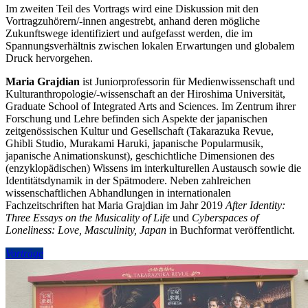
Im zweiten Teil des Vortrags wird eine Diskussion mit den
Vortragzuhörern/-innen angestrebt, anhand deren mögliche
Zukunftswege identifiziert und aufgefasst werden, die im
Spannungsverhältnis zwischen lokalen Erwartungen und globalem
Druck hervorgehen.
Maria Grajdian
ist Juniorprofessorin für Medienwissenschaft und
Kulturanthropologie/-wissenschaft an der Hiroshima Universität,
Graduate School of Integrated Arts and Sciences. Im Zentrum ihrer
Forschung und Lehre befinden sich Aspekte der japanischen
zeitgenössischen Kultur und Gesellschaft (Takarazuka Revue,
Ghibli Studio, Murakami Haruki, japanische Popularmusik,
japanische Animationskunst), geschichtliche Dimensionen des
(enzyklopädischen) Wissens im interkulturellen Austausch sowie die
Identitätsdynamik in der Spätmodere. Neben zahlreichen
wissenschaftlichen Abhandlungen in internationalen
Fachzeitschriften hat Maria Grajdian im Jahr 2019
After Identity:
Three Essays on the Musicality of Life
und
Cyberspaces of
Loneliness: Love, Masculinity, Japan
in Buchformat veröffentlicht.
Vorträge