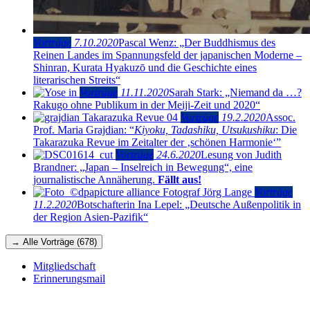
Vorträge
7.10.2020
Pascal Wenz: „Der Buddhismus des
Reinen Landes im Spannungsfeld der japanischen Moderne –
Shinran, Kurata Hyakuzō und die Geschichte eines
literarischen Streits“
Vorträge
11.11.2020
Sarah Stark: „Niemand da …?
Rakugo ohne Publikum in der Meiji-Zeit und 2020“
Vorträge
19.2.2020
Assoc.
Prof. Maria Grajdian: “
Kiyoku, Tadashiku, Utsukushiku
: Die
Takarazuka Revue im Zeitalter der ‚schönen Harmonie‘”
Vorträge
24.6.2020
Lesung von Judith
Brandner: „Japan – Inselreich in Bewegung“, eine
journalistische Annäherung.
Fällt aus!
Vorträge
11.2.2020
Botschafterin Ina Lepel: „Deutsche Außenpolitik in
der Region Asien-Pazifik“
→ Alle Vorträge (678)
Mitgliedschaft
Erinnerungsmail