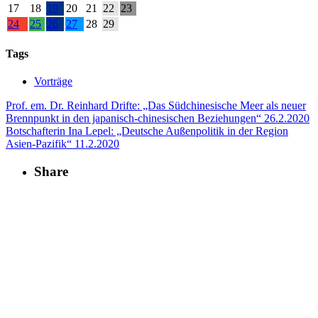
17
18
19
20
21
22
23
24
25
26
27
28
29
Tags
Vorträge
Prof. em. Dr. Reinhard Drifte: „Das Südchinesische Meer als neuer
Brennpunkt in den japanisch-chinesischen Beziehungen“
26.2.2020
Botschafterin Ina Lepel: „Deutsche Außenpolitik in der Region
Asien-Pazifik“
11.2.2020
Share