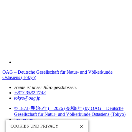
OAG – Deutsche Gesellschaft für Natur- und Völkerkunde
Ostasiens (Tokyo)
Heute ist unser Büro geschlossen.
+813 3582 7743
tokyo­@­oag­.­jp
© 1873 (
明治6年
) – 2026 (
令和8年
) by OAG – Deutsche
Gesellschaft für Natur- und Völkerkunde Ostasiens (Tokyo)
Impressum
Datenschutz
COOKIES UND PRIVACY
Site Policy