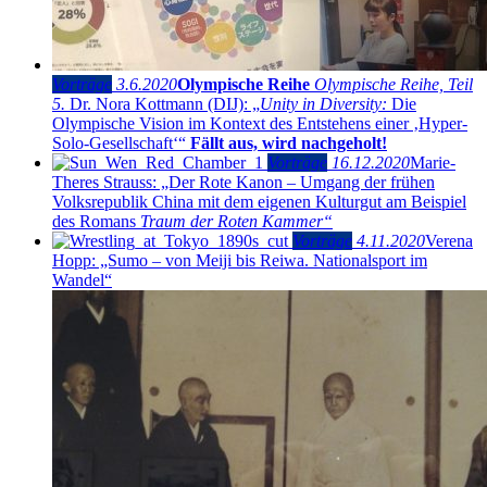
Vorträge
3.6.2020
Olympische Reihe
Olympische Reihe, Teil
5.
Dr. Nora Kottmann (DIJ): „
Unity in Diversity:
Die
Olympische Vision im Kontext des Entstehens einer ‚Hyper-
Solo-Gesellschaft‘“
Fällt aus, wird nachgeholt!
Vorträge
16.12.2020
Marie-
Theres Strauss: „Der Rote Kanon – Umgang der frühen
Volksrepublik China mit dem eigenen Kulturgut am Beispiel
des Romans
Traum der Roten Kammer“
Vorträge
4.11.2020
Verena
Hopp: „Sumo – von Meiji bis Reiwa. Nationalsport im
Wandel“