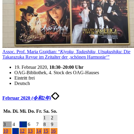
Assoc. Prof. Maria Grajdian: “
Kiyoku, Tadashiku, Utsukushiku
: Die
Takarazuka Revue im Zeitalter der ‚schönen Harmonie‘”
19. Februar 2020,
18:30
–
20:00
Uhr
OAG-Bibliothek, 4. Stock des OAG-Hauses
Eintritt frei
Deutsch
Februar 2020
(令和2年)
Mo.
Di.
Mi.
Do.
Fr.
Sa.
So.
1
2
3
4
5
6
7
8
9
10
11
12
13
14
15
16