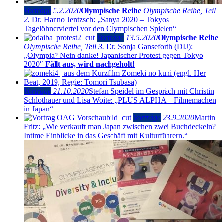
Vorträge
5.2.2020
Olympische Reihe
Olympische Reihe, Teil
2.
Dr. Hanno Jentzsch: „Sanya 2020 – Tokyos
Tagelöhnerviertel vor den Olympischen Spielen“
Vorträge
13.5.2020
Olympische Reihe
Olympische Reihe, Teil 3.
Dr. Sonja Ganseforth (DIJ):
„Olympia? Nein danke! Japanischer Protest gegen Tokyo
2020″
Fällt aus, wird nachgeholt!
Vorträge
21.10.2020
Stefan Speidel im Gespräch mit Christin
Schlothauer und Lisa Woite: „PLUS ALPHA – Filmemachen
in Japan“
Vorträge
23.9.2020
Martin
Fritz: „Wie verkauft man Japan zwischen zwei Buchdeckeln?
Intime Einblicke in das Geschäft mit Kulturführern.“