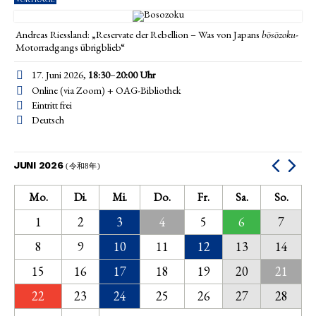
Andreas Riessland: „Reservate der Rebellion – Was von Japans
-
bōsōzoku
Motorradgangs übrigblieb“
17. Juni 2026,
18:30
–
20:00
Uhr
Online (via Zoom) + OAG-Bibliothek
Eintritt frei
Deutsch
JUNI 2026
(令和8年)
Mo.
Di.
Mi.
Do.
Fr.
Sa.
So.
1
2
3
4
5
6
7
8
9
10
11
12
13
14
15
16
17
18
19
20
21
22
23
24
25
26
27
28