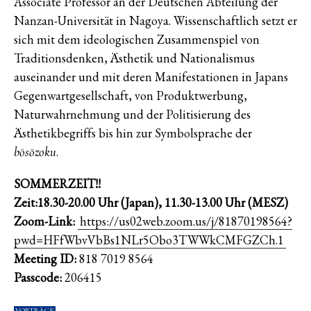
Associate Professor an der Deutschen Abteilung der
Nanzan-Universität in Nagoya. Wissenschaftlich setzt er
sich mit dem ideologischen Zusammenspiel von
Traditionsdenken, Ästhetik und Nationalismus
auseinander und mit deren Manifestationen in Japans
Gegenwartgesellschaft, von Produktwerbung,
Naturwahrnehmung und der Politisierung des
Ästhetikbegriffs bis hin zur Symbolsprache der
.
bōsōzoku
SOMMERZEIT!!
Zeit:18.30-20.00 Uhr (Japan), 11.30-13.00 Uhr (MESZ)
Zoom-Link:
https://us02web.zoom.us/j/81870198564?
pwd=HFfWbvVbBs1NLr5Obo3TWWkCMFGZCh.1
Meeting ID:
818 7019 8564
Passcode:
206415
VORTRÄGE