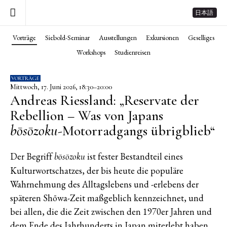
日本語
Vorträge
Siebold-Seminar
Ausstellungen
Exkursionen
Geselliges
Workshops
Studienreisen
VORTRÄGE
Mittwoch, 17. Juni 2026, 18:30–20:00
Andreas Riessland: „Reservate der
Rebellion – Was von Japans
bōsōzoku
-Motorradgangs übrigblieb“
Der Begriff
ist fester Bestandteil eines
bōsōzoku
Kulturwortschatzes, der bis heute die populäre
Wahrnehmung des Alltagslebens und -erlebens der
späteren Shōwa-Zeit maßgeblich kennzeichnet, und
bei allen, die die Zeit zwischen den 1970er Jahren und
dem Ende des Jahrhunderts in Japan miterlebt haben,