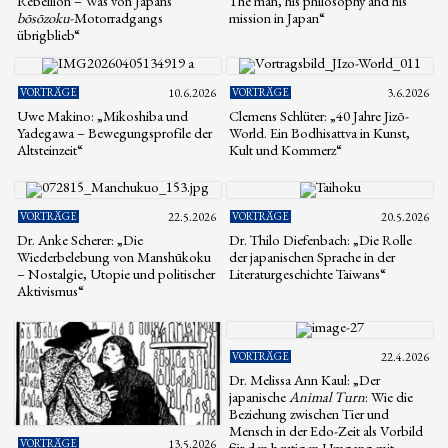
Rebellion – Was von Japans
The man, his philosophy and his
bōsōzoku
-Motorradgangs
mission in Japan“
übrigblieb“
VORTRÄGE
10.6.2026
VORTRÄGE
3.6.2026
Uwe Makino: „Mikoshiba und
Clemens Schlüter: „40 Jahre Jizō-
Yadegawa – Bewegungsprofile der
World. Ein Bodhisattva in Kunst,
Altsteinzeit“
Kult und Kommerz“
VORTRÄGE
22.5.2026
VORTRÄGE
20.5.2026
Dr. Anke Scherer: „Die
Dr. Thilo Diefenbach: „Die Rolle
Wiederbelebung von Manshūkoku
der japanischen Sprache in der
– Nostalgie, Utopie und politischer
Literaturgeschichte Taiwans“
Aktivismus“
VORTRÄGE
22.4.2026
Dr. Melissa Ann Kaul: „Der
japanische
Animal Turn
: Wie die
Beziehung zwischen Tier und
Mensch in der Edo-Zeit als Vorbild
VORTRÄGE
13.5.2026
für den heutigen Umgang mit