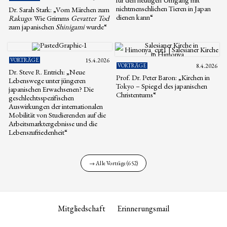
nichtmenschlichen Tieren in Japan
Dr. Sarah Stark: „Vom Märchen zum
dienen kann“
Rakugo
: Wie Grimms
Gevatter Tod
zum japanischen
Shinigami
wurde“
VORTRÄGE
15.4.2026
VORTRÄGE
8.4.2026
Dr. Steve R. Entrich: „Neue
Prof. Dr. Peter Baron: „Kirchen in
Lebenswege unter jüngeren
Tokyo – Spiegel des japanischen
japanischen Erwachsenen? Die
Christentums“
geschlechtsspezifischen
Auswirkungen der internationalen
Mobilität von Studierenden auf die
Arbeitsmarktergebnisse und die
Lebenszufriedenheit“
→ Alle Vorträge (652)
Mitgliedschaft
Erinnerungsmail