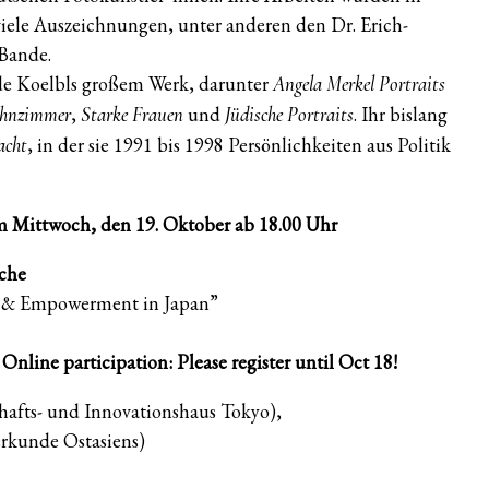
 viele Auszeichnungen, unter anderen den Dr. Erich-
Bande.
de Koelbls großem Werk, darunter
Angela Merkel Portraits
,
und
. Ihr bislang
ohnzimmer
Starke Frauen
Jüdische Portraits
, in der sie 1991 bis 1998 Persönlichkeiten aus Politik
acht
 Mittwoch, den 19. Oktober ab 18.00 Uhr
ache
on & Empowerment in Japan”
 Online participation: Please register until Oct 18!
fts- und Innovationshaus Tokyo),
rkunde Ostasiens)