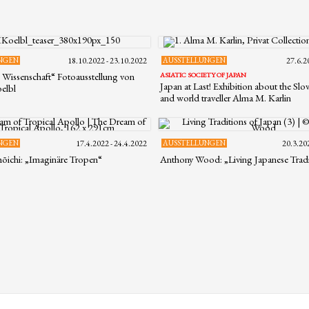
NGEN
18.10.2022 - 23.10.2022
AUSSTELLUNGEN
27.6.2
n Wissenschaft“ Fotoausstellung von
ASIATIC SOCIETY OF JAPAN
Japan at Last! Exhibition about the Slov
elbl
and world traveller Alma M. Karlin
NGEN
17.4.2022 - 24.4.2022
AUSSTELLUNGEN
20.3.20
ōichi: „Imaginäre Tropen“
Anthony Wood: „Living Japanese Tradi