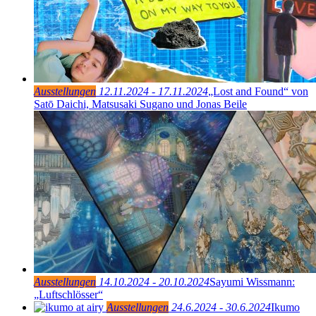
Ausstellungen
12.11.2024 - 17.11.2024
„Lost and Found“ von
Satō Daichi, Matsusaki Sugano und Jonas Beile
Ausstellungen
14.10.2024 - 20.10.2024
Sayumi Wissmann:
„Luftschlösser“
Ausstellungen
24.6.2024 - 30.6.2024
Ikumo