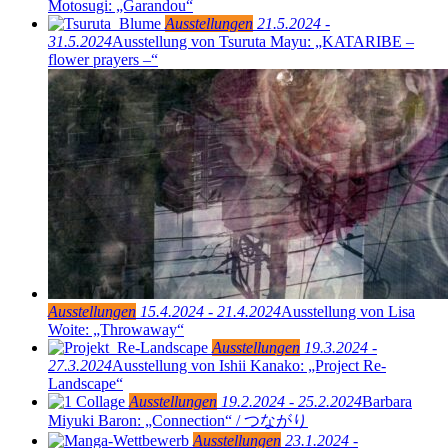
Motosugi: „Garandou“
Ausstellungen
21.5.2024 -
31.5.2024
Ausstellung von Tsuruta Mayu: „KATARIBE –
flower prayers –“
Ausstellungen
15.4.2024 - 21.4.2024
Ausstellung von Lisa
Woite: „Throwaway“
Ausstellungen
19.3.2024 -
27.3.2024
Ausstellung von Ishii Kanako: „Project Re-
Landscape“
Ausstellungen
19.2.2024 - 25.2.2024
Barbara
Miyuki Baron: „Connection“ /
つながり
Ausstellungen
23.1.2024 -