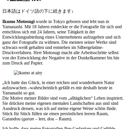
日本語はドイツ語の下に続きます↓
Ikumo Motosugi
wurde in Tokyo geboren und lebt nun in
Yamanashi. Mit 18 Jahren entdeckte er die Fotografie für sich und
entschloss sich mit 24 Jahren, seine Tätigkeit in der
Entwicklungsabteilung eines Unternehmens aufzugeben und sich
ganz der Fotografie zu widmen. Die meisten seiner Werke sind
schwarz-weiß gehalten und entstehen im Silbergelatine-
Druckverfahren. Herr Motosugi macht alle Arbeitsschritte selbst:
von der Entwicklung der Negative in der Dunkelkammer bis hin
zum Druck auf Papier.
„Ich hatte das Glück, in einer reichen und wunderbaren Natur
aufzuwachen –wahrscheinlich gefällt es mir deshalb heute in
Yamanashi so gut.
Die Motive meiner Bilder sind vom „alltäglichen“ Leben inspiriert.
Sie drücken meine eigenen mentalen Landschaften aus und sind
Ausdruck dessen, was ich auf meine eigene Weise schön finde.
Stück für Stück füllen sie einen persönlichen leeren Raum,
Garandou (
garan
– leer,
dou
– Raum).
Ich hoffe, dass meine Fotografien Ihre Gedanken und Gefühle