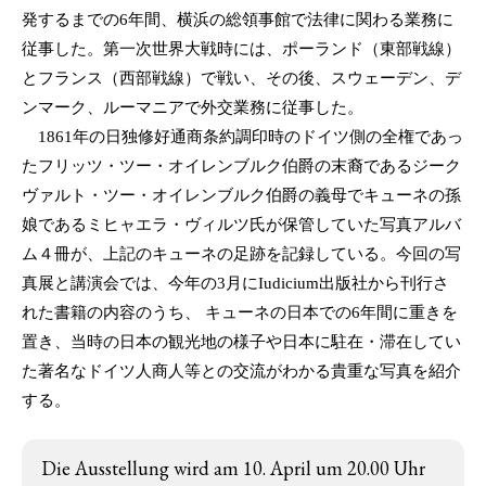
発するまでの6年間、横浜の総領事館で法律に関わる業務に
従事した。第一次世界大戦時には、ポーランド（東部戦線）
とフランス（西部戦線）で戦い、その後、スウェーデン、デ
ンマーク、ルーマニアで外交業務に従事した。
1861年の日独修好通商条約調印時のドイツ側の全権であっ
たフリッツ・ツー・オイレンブルク伯爵の末裔であるジーク
ヴァルト・ツー・オイレンブルク伯爵の義母でキューネの孫
娘であるミヒャエラ・ヴィルツ氏が保管していた写真アルバ
ム４冊が、上記のキューネの足跡を記録している。今回の写
真展と講演会では、今年の3月にIudicium出版社から刊行さ
れた書籍の内容のうち、 キューネの日本での6年間に重きを
置き、当時の日本の観光地の様子や日本に駐在・滞在してい
た著名なドイツ人商人等との交流がわかる貴重な写真を紹介
する。
Die Ausstellung wird am 10. April um 20.00 Uhr