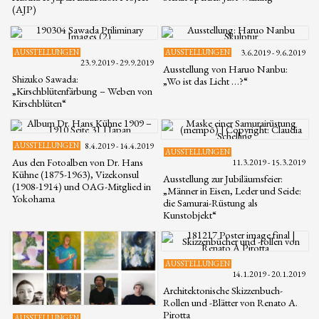
(AJP)
AUSSTELLUNGEN
AUSSTELLUNGEN
3.6.2019 - 9.6.2019
23.9.2019 - 29.9.2019
Ausstellung von Haruo Nanbu:
Shizuko Sawada:
„Wo ist das Licht …?“
„Kirschblütenfärbung – Weben von
Kirschblüten“
AUSSTELLUNGEN
8.4.2019 - 14.4.2019
AUSSTELLUNGEN
Aus den Fotoalben von Dr. Hans
11.3.2019 - 15.3.2019
Kühne (1875-1963), Vizekonsul
Ausstellung zur Jubiläumsfeier:
(1908-1914) und OAG-Mitglied in
„Männer in Eisen, Leder und Seide:
Yokohama
die Samurai-Rüstung als
Kunstobjekt“
AUSSTELLUNGEN
14.1.2019 - 20.1.2019
Architektonische Skizzenbuch-
Rollen und -Blätter von Renato A.
Pirotta
AUSSTELLUNGEN