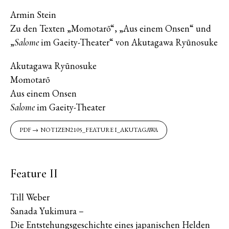
Armin Stein
Zu den Texten „Momotarō“, „Aus einem Onsen“ und
„
im Gaeity-Theater“ von Akutagawa Ryūnosuke
Salome
Akutagawa Ryūnosuke
Momotarō
Aus einem Onsen
im Gaeity-Theater
Salome
NOTIZEN2105_FEATURE I_AKUTAGAWA
Feature II
Till Weber
Sanada Yukimura –
Die Entstehungsgeschichte eines japanischen Helden