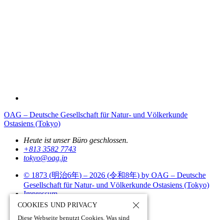
OAG – Deutsche Gesellschaft für Natur- und Völkerkunde
Ostasiens (Tokyo)
Heute ist unser Büro geschlossen.
+813 3582 7743
tokyo­@­oag­.­jp
© 1873 (
明治6年
) – 2026 (
令和8年
) by OAG – Deutsche
Gesellschaft für Natur- und Völkerkunde Ostasiens (Tokyo)
Impressum
Datenschutz
COOKIES UND PRIVACY
Site Policy
Diese Webseite benutzt Cookies. Was sind