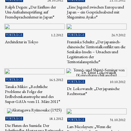
24.10.2012
21.11.2012
Ralph Degen: „Der Einfluss der
„Eine Jugend zwischen Europa und
Uni-Aufnahmeprüfung auf
Japan – ein Gesprächsabend mit
Fremdsprachenlerner in Japan“
Shigemitsu Ayako“
VORTRÄGE
1.2.2012
VORTRÄGE
26.9.2012
Architektur in Tokyo
Franziska Schultz: „Der japanisch-
chinesische Territorialkonflikt um die
Senkaku-Inseln – Ursachen und
Legitimation der
Territorialansprüche“
VORTRÄGE
16.5.2012
VORTRÄGE
10.10.2012
Tanaka Mikio: „Rechtliche
Dr. Lokowandt: „Der japanische
Probleme als Folge der
Rechtsstaat“
Erdbebenkatastrophe und des
Super-GAUs vom 11. März 2011“
VORTRÄGE
18.1.2012
VORTRÄGE
31.10.2012
Die Fluten des Sumida: Der
Lars Nicolaysen: „Wenn die
Schriftsteller Akutagawa Ryūnosuke