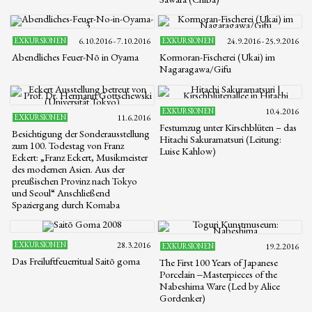
EXKURSIONEN
6.10.2016 - 7.10.2016
EXKURSIONEN
24.9.2016 - 25.9.2016
Abendliches Feuer-Nō in Ōyama
Kormoran-Fischerei (Ukai) im
Nagaragawa/Gifu
EXKURSIONEN
10.4.2016
EXKURSIONEN
11.6.2016
Festumzug unter Kirschblüten – das
Besichtigung der Sonderausstellung
Hitachi Sakuramatsuri (Leitung:
zum 100. Todestag von Franz
Luise Kahlow)
Eckert: „Franz Eckert, Musikmeister
des modernen Asien. Aus der
preußischen Provinz nach Tokyo
und Seoul“ Anschließend
Spaziergang durch Komaba
EXKURSIONEN
28.3.2016
EXKURSIONEN
19.2.2016
Das Freiluftfeuerritual Saitō goma
The First 100 Years of Japanese
Porcelain ‒Masterpieces of the
Nabeshima Ware (Led by Alice
Gordenker)