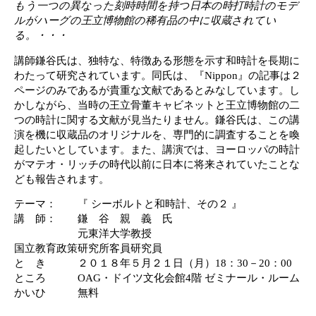
もう一つの異なった刻時時間を持つ日本の時打時計のモデ
ルがハーグの王立博物館の稀有品の中に収蔵されてい
る。・・・
講師鎌谷氏は、独特な、特徴ある形態を示す和時計を長期に
わたって研究されています。同氏は、『Nippon』の記事は２
ページのみであるが貴重な文献であるとみなしています。し
かしながら、当時の王立骨董キャビネットと王立博物館の二
つの時計に関する文献が見当たりません。鎌谷氏は、この講
演を機に収蔵品のオリジナルを、専門的に調査することを喚
起したいとしています。また、講演では、ヨーロッパの時計
がマテオ・リッチの時代以前に日本に将来されていたことな
ども報告されます。
テーマ： 『 シーボルトと和時計、その２ 』
講 師： 鎌 谷 親 義 氏
元東洋大学教授
国立教育政策研究所客員研究員
と き ２０１８年５月２１日（月）18：30－20：00
ところ OAG・ドイツ文化会館4階 ゼミナール・ルーム
かいひ 無料