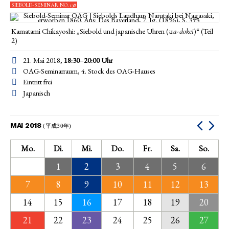
SIEBOLD-SEMINAR NO. 138
Kamatami Chikayoshi: „Siebold und japanische Uhren (
)“ (Teil
wa-dokei
2)
21. Mai 2018,
18:30
–
20:00
Uhr
OAG-Seminarraum, 4. Stock des OAG-Hauses
Eintritt frei
Japanisch
MAI 2018
(平成30年)
Mo.
Di.
Mi.
Do.
Fr.
Sa.
So.
1
2
3
4
5
6
7
8
9
10
11
12
13
14
15
16
17
18
19
20
21
22
23
24
25
26
27