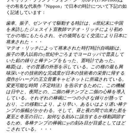
フィリップ・フランツ・フォン・シーボルト(1796-1866)は
その有名な代表作『Nippon』で日本の時計について下記の如
く記述しています：
歯車、振子、ゼンマイで駆動する時計は、16世紀末に中国
を来訪したジェスイト宣教師マテオ・リッチにより初め
てかの地にもたらされ、その後間もなく交流により日本に
将来された・・・
マテオ・リッチによって将来された時打時計(自鳴鐘)は、
振子の導入以前の17世紀中ごろまでヨーロッパで普及して
いた鉛の錘りと棒テンプをもった、置時計であった。
略図7は、その普通の外形を示している。この種の最も興
味深いその技術的な完成度が日本の技術者の栄誉に帰する
傑作がハーグの王立骨董キャビネットに所蔵されている。
変更可能な時間（不定時法）を告示するために、この機械
は日中と、夜間との、二個の棒テンプと二個の心棒を導入
している。それぞれの棒碗に一つの小さな錘りが懸って
おり、この移動により、より早い、あるいはより遅い棒テ
ンプの振幅がかかわる。そして、昼と夜の間で出来た差を
夏至と冬至の日に、如何なる刻みに該当するか移動調節す
るため、各棒テンプの棒碗に30の刻み目が目盛としてほど
こされている。・・・