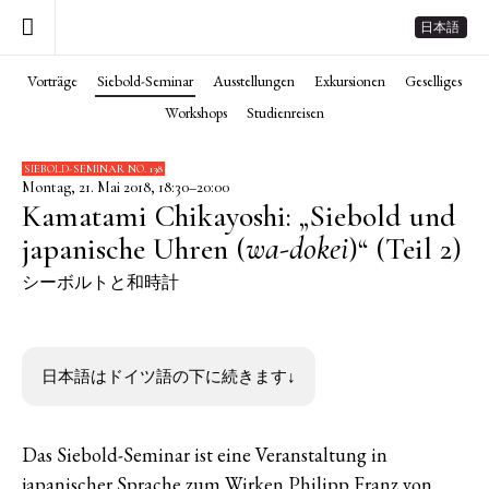
日本語
Vorträge
Siebold-Seminar
Ausstellungen
Exkursionen
Geselliges
Workshops
Studienreisen
SIEBOLD-SEMINAR NO. 138
Montag, 21. Mai 2018, 18:30–20:00
Kamatami Chikayoshi: „Siebold und
wa-dokei
japanische Uhren (
)“ (Teil 2)
シーボルトと和時計
日本語はドイツ語の下に続きます↓
Das Siebold-Seminar ist eine Veranstaltung in
japanischer Sprache zum Wirken Philipp Franz von