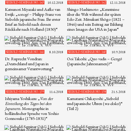
SIEBOLD-SEMINAR NO. 143
10.12.2018
SIEBOLD-SEMINAR NO. 142
12.11.2018
Katsunori Miyazaki und Aafke van
Shingo Hashimoto: „Kenntnisse
Ewijk: „
sonogi
– Philipp Franz von
über die Welt während der späten
Siebolds japanische Frau. Ihr erster
Edo-Zeit. Mitsukuri Shōgo (1821 –
Brief an Siebold nach dessen
1846) und sein Beitrag zur Bildung
Rückkehr nach Holland (1830)“
eines Images der USA in Japan“
SIEBOLD-SEMINAR NO. 141
8.10.2018
SIEBOLD-SEMINAR NO. 140
10.9.2018
Dr. Ruprecht Vondran:
Ooi Takeshi: „Quo vadis –
Gengō
„Deutschland und Japan in
(Japanische Jahresnamen)?“
gemeinsamer Verantwortung“
SIEBOLD-SEMINAR NO. 139
11.6.2018
SIEBOLD-SEMINAR NO. 138
21.5.2018
Ishiyama Yoshikazu: „
Von der
Kamatami Chikayoshi: „Siebold
Einteilung des Tages bei den
und japanische Uhren (
wa-dokei
)“
Japanern.
Monographie in
(Teil 2)
holländischer Sprache von Yoshio
Gonnosuke (1785-1831)“