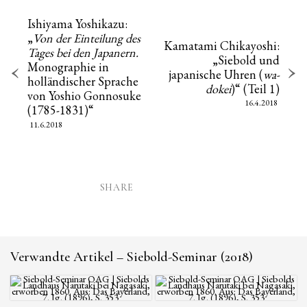
Ishiyama Yoshikazu:
„
Von der Einteilung des
Kamatami Chikayoshi:
Tages bei den Japanern.
„Siebold und
Monographie in
japanische Uhren (
wa-
holländischer Sprache
dokei
)“ (Teil 1)
von Yoshio Gonnosuke
16.4.2018
(1785-1831)“
11.6.2018
SHARE
Verwandte Artikel – Siebold-Seminar (2018)