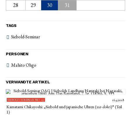
28
29
30
31
TAGS
Siebold-Seminar
PERSONEN
Mahito Ohgo
VERWANDTE ARTIKEL
SIEBOLD-SEMINAR NO. 137
16.4.2018
Kamatami Chikayoshi: „Siebold und japanische Uhren (
)“ (Teil
wa-dokei
1)