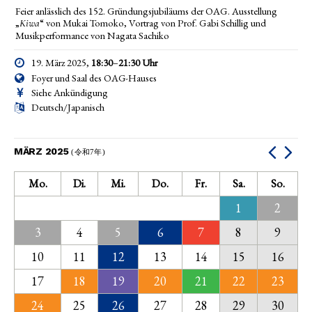
Feier anlässlich des 152. Gründungsjubiläums der OAG. Ausstellung
„
“ von Mukai Tomoko, Vortrag von Prof. Gabi Schillig und
Kiwa
Musikperformance von Nagata Sachiko
19. März 2025,
18:30
–
21:30
Uhr
Foyer und Saal des OAG-Hauses
Siehe Ankündigung
Deutsch/Japanisch
MÄRZ 2025
(令和7年)
Mo.
Di.
Mi.
Do.
Fr.
Sa.
So.
1
2
3
4
5
6
7
8
9
10
11
12
13
14
15
16
17
18
19
20
21
22
23
24
25
26
27
28
29
30