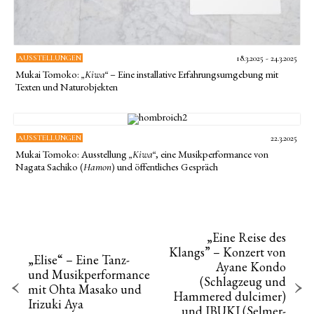
AUSSTELLUNGEN
18.3.2025 - 24.3.2025
Mukai Tomoko:
– Eine installative Erfahrungsumgebung mit
„Kiwa“
Texten und Naturobjekten
AUSSTELLUNGEN
22.3.2025
Mukai Tomoko: Ausstellung
, eine Musikperformance von
„Kiwa“
Nagata Sachiko (
) und öffentliches Gespräch
Hamon
„Eine Reise des
Klangs” – Konzert von
„Elise“ – Eine Tanz-
Ayane Kondo
und Musikperformance
(Schlagzeug und
mit Ohta Masako und
Hammered dulcimer)
Irizuki Aya
und IBUKI (Selmer-