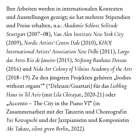
Ihre Arbeiten werden in internationalen Kontexten
und Ausstellungen gezeigt; sie hat mehrere Stipendien
und Preise erhalten, u.a.:
Akademie Schloss Solitude
(2007–08),
Stuttgart
Van Alen Institute New York City
(2009),
(2010),
Nordic Artists‘ Centre Dale
KHOJ
(2011),
International Artists‘ Association New Delhi
Largo
(2015),
das Artes Rio de Janeiro
Stiftung Bauhaus Dessau
(2016) und
Nida Art Colony of Vilnius Academy of the Arts
(2018–19). Zu den jüngsten Projekten gehören „bodies
without organs*“ (*Deleuze/Guattari) für das
Liebling
(mit
, 2020-21) oder
Haus in Tel Aviv
Lila Chitayat
„Accento – The City in the Piano VI“ (in
Zusammenarbeit mit der Tänzerin und Choreografin
und der Jazzpianistin und Komponistin
Yui Kawaguchi
,
, 2022).
Aki Takase
silent green Berlin