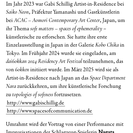
Im Jahr 2023 war Gabi Schillig Artist-in-Residence bei
, Präfektur Yamanashi und Gastkünstlerin
Saiko Neon
bei
, Japan, um
ACAC – Aomori Contemporary Art Center
ihr Thema
–
soft matters – spaces of ephemerality
künstlerische zu erforschen. Sie hatte ihre erste
Einzelausstellung in Japan in der Galerie
in
Kobo Chika
Tokyo. Im Frühjahr 2024 wurde sie eingeladen, am
teilzunehmen, das
dai6okkan 2024 Residency Art Festival
von
initiiert wurde. Im März 2025 wird sie als
6okken
Artist-in-Residence nach Japan an das
Space Department
zurückkehren, um ihre künstlerische Forschung
Nara
zu
fortzusetzen.
topologies of softness
http://www.gabischillig.de
http://www.spacesofcommunication.de
Umrahmt wird der Vortrag von einer Performance mit
Improvisationen der Schlagzeug-Spielerin
Nagata