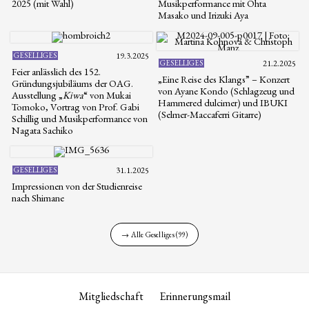
2025 (mit Wahl)
Musikperformance mit Ohta
Masako und Irizuki Aya
GESELLIGES
19.3.2025
GESELLIGES
21.2.2025
Feier anlässlich des 152.
„Eine Reise des Klangs” – Konzert
Gründungsjubiläums der OAG.
von Ayane Kondo (Schlagzeug und
Ausstellung „
Kiwa
“ von Mukai
Hammered dulcimer) und IBUKI
Tomoko, Vortrag von Prof. Gabi
(Selmer-Maccaferri Gitarre)
Schillig und Musikperformance von
Nagata Sachiko
GESELLIGES
31.1.2025
Impressionen von der Studienreise
nach Shimane
→ Alle Geselliges (99)
Mitgliedschaft
Erinnerungsmail