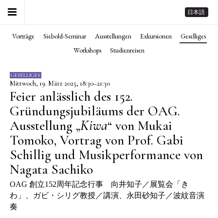
日本語
Vorträge
Siebold-Seminar
Ausstellungen
Exkursionen
Geselliges
Workshops
Studienreisen
GESELLIGES
Mittwoch, 19. März 2025, 18:30–21:30
Feier anlässlich des 152.
Gründungsjubiläums der OAG.
Kiwa
Ausstellung „
“ von Mukai
Tomoko, Vortrag von Prof. Gabi
Schillig und Musikperformance von
Nagata Sachiko
OAG 創立152周年記念行事 向井知子／展覧会「き
わ」、ガビ・シリグ教授／講演、永田砂知子／波紋音演
奏