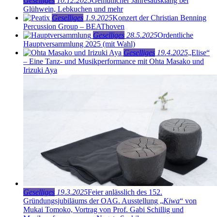
Geselliges
10.12.2025
Gemütlicher Jahresausklang bei
Glühwein, Lebkuchen und mehr
Geselliges
1.9.2025
Konzert der Christian Benning
Percussion Group – BEAThoven
Geselliges
28.5.2025
Ordentliche
Hauptversammlung 2025 (mit Wahl)
Geselliges
19.4.2025
„Elise“
– Eine Tanz- und Musikperformance mit Ohta Masako und
Irizuki Aya
Geselliges
19.3.2025
Feier anlässlich des 152.
Gründungsjubiläums der OAG. Ausstellung „
Kiwa
“ von
Mukai Tomoko, Vortrag von Prof. Gabi Schillig und