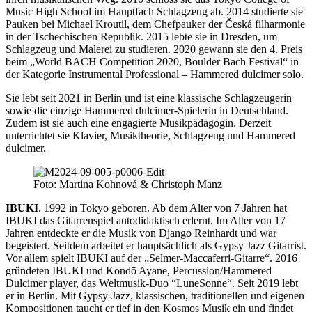
Music High School im Hauptfach Schlagzeug ab. 2014 studierte sie
Pauken bei Michael Kroutil, dem Chefpauker der Česká filharmonie
in der Tschechischen Republik. 2015 lebte sie in Dresden, um
Schlagzeug und Malerei zu studieren. 2020 gewann sie den 4. Preis
beim „World BACH Competition 2020, Boulder Bach Festival“ in
der Kategorie Instrumental Professional – Hammered dulcimer solo.
Sie lebt seit 2021 in Berlin und ist eine klassische Schlagzeugerin
sowie die einzige Hammered dulcimer-Spielerin in Deutschland.
Zudem ist sie auch eine engagierte Musikpädagogin. Derzeit
unterrichtet sie Klavier, Musiktheorie, Schlagzeug und Hammered
dulcimer.
Foto: Martina Kohnová & Christoph Manz
IBUKI
. 1992 in Tokyo geboren. Ab dem Alter von 7 Jahren hat
IBUKI das Gitarrenspiel autodidaktisch erlernt. Im Alter von 17
Jahren entdeckte er die Musik von Django Reinhardt und war
begeistert. Seitdem arbeitet er hauptsächlich als Gypsy Jazz Gitarrist.
Vor allem spielt IBUKI auf der „Selmer-Maccaferri-Gitarre“. 2016
gründeten IBUKI und Kondō Ayane, Percussion/Hammered
Dulcimer player, das Weltmusik-Duo “LuneSonne“. Seit 2019 lebt
er in Berlin. Mit Gypsy-Jazz, klassischen, traditionellen und eigenen
Kompositionen taucht er tief in den Kosmos Musik ein und findet