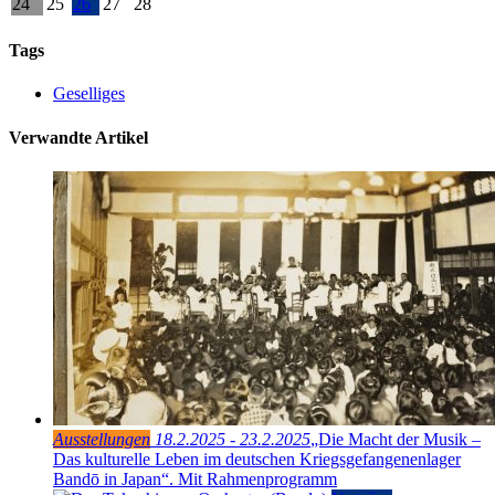
24
25
26
27
28
Tags
Geselliges
Verwandte Artikel
Ausstellungen
18.2.2025 - 23.2.2025
„Die Macht der Musik –
Das kulturelle Leben im deutschen Kriegsgefangenenlager
Bandō in Japan“. Mit Rahmenprogramm