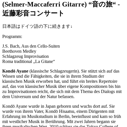
(Selmer-Maccaferri Gitarre)
“音の旅“ -
近藤彩音コンサート
日本語はドイツ語の下に続きます↓
Programm:
J.S. Bach, Aus den Cello-Suiten
Beethoven Medley
Schlagzeug Improvisation
Roma traditional „La Gitane“
Kondō Ayane
(klassische Schlagzeugerin). Sie stützt sich auf das
Wissen und die Fähigkeiten, die sie in ihrem Studium der
klassischen Musik erworben hat, und führt ein breites Repertoire
auf, das von klassischer Musik über eigene Kompositionen bis hin
zu Improvisationen reicht, die sich mit dem Thema des Dialogs mit
dem Universum und der Natur befassen.
Kondō Ayane wurde in Japan geboren und wuchs dort auf. Sie
wurde von ihrem Vater, Kondō Hisaatsu, einem Dirigenten mit
Erfahrung im Musikstudium in Berlin, beeinflusst und kam so früh
mit westlicher Musik in Berührung. Mit zwei Jahren begann sie
ihren musikalischen Weg. 2010 schloss sie das Tokyo College of