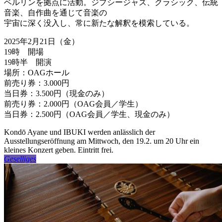
ベルリンを拠点に活動。ジプシージャズ、クラシック、伝統
音楽、自作曲を通じて音楽の
宇宙に深く没入し、常に新たな解釈を模索している。
2025年2月21日（金）
19時 開場
19時半 開演
場所：OAGホール
前売り券：3.000円
当日券：3.500円（現金のみ）
前売り券：2.000円（OAG会員／学生）
当日券：2.500円（OAG会員／学生、現金のみ）
Kondō Ayane und IBUKI werden anlässlich der
Ausstellungseröffnung am Mittwoch, den 19.2. um 20 Uhr ein
kleines Konzert geben. Eintritt frei.
Geselliges