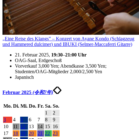
„Eine Reise des Klangs” – Konzert von Ayane Kondo (Schlagzeug
und Hammered dulcimer) und IBUKI (Selmer-Maccaferri Gitarre)
21. Februar 2025,
19:30
–
21:00
Uhr
OAG-Saal, Erdgeschoß
Vorverkauf 3,000 Yen; Abendkasse 3,500 Yen;
Studenten/OAG-Mitglieder 2,000/2,500 Yen
Japanisch
Februar 2025
(令和7年)
Mo.
Di.
Mi.
Do.
Fr.
Sa.
So.
1
2
3
4
5
6
7
8
9
10
11
12
13
14
15
16
17
18
19
20
21
22
23