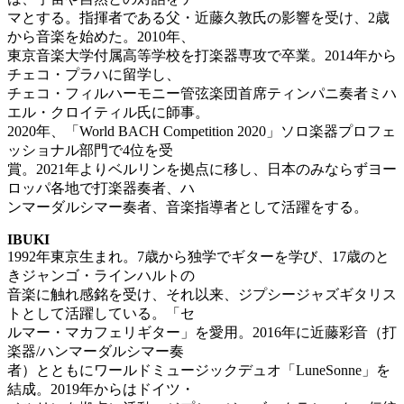
マとする。指揮者である父・近藤久敦氏の影響を受け、2歳
から音楽を始めた。2010年、
東京音楽大学付属高等学校を打楽器専攻で卒業。2014年から
チェコ・プラハに留学し、
チェコ・フィルハーモニー管弦楽団首席ティンパニ奏者ミハ
エル・クロイティル氏に師事。
2020年、「World BACH Competition 2020」ソロ楽器プロフェ
ッショナル部門で4位を受
賞。2021年よりベルリンを拠点に移し、日本のみならずヨー
ロッパ各地で打楽器奏者、ハ
ンマーダルシマー奏者、音楽指導者として活躍をする。
IBUKI
1992年東京生まれ。7歳から独学でギターを学び、17歳のと
きジャンゴ・ラインハルトの
音楽に触れ感銘を受け、それ以来、ジプシージャズギタリス
トとして活躍している。「セ
ルマー・マカフェリギター」を愛用。2016年に近藤彩音（打
楽器/ハンマーダルシマー奏
者）とともにワールドミュージックデュオ「LuneSonne」を
結成。2019年からはドイツ・