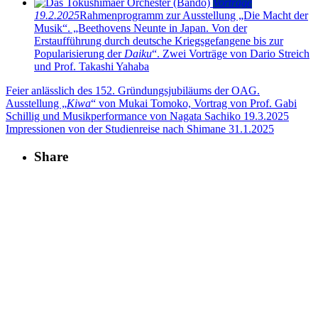
Vorträge
19.2.2025
Rahmenprogramm zur Ausstellung „Die Macht der
Musik“. „Beethovens Neunte in Japan. Von der
Erstaufführung durch deutsche Kriegsgefangene bis zur
Popularisierung der
Daiku
“. Zwei Vorträge von Dario Streich
und Prof. Takashi Yahaba
Feier anlässlich des 152. Gründungsjubiläums der OAG.
Ausstellung „
Kiwa
“ von Mukai Tomoko, Vortrag von Prof. Gabi
Schillig und Musikperformance von Nagata Sachiko
19.3.2025
Impressionen von der Studienreise nach Shimane
31.1.2025
Share