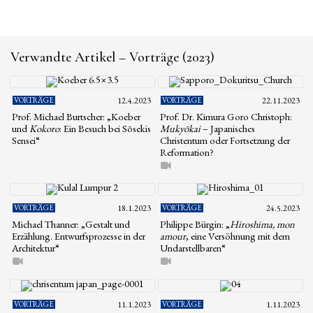
Verwandte Artikel – Vorträge (2023)
VORTRÄGE
12.4.2023
VORTRÄGE
22.11.2023
Prof. Michael Burtscher: „Koeber
Prof. Dr. Kimura Goro Christoph:
und
Kokoro
: Ein Besuch bei Sōsekis
Mukyōkai
– Japanisches
Sensei“
Christentum oder Fortsetzung der
Reformation?
VORTRÄGE
18.1.2023
VORTRÄGE
24.5.2023
Michael Thanner: „Gestalt und
Philippe Bürgin: „
Hiroshima, mon
Erzählung. Entwurfsprozesse in der
amour
, eine Versöhnung mit dem
Architektur“
Undarstellbaren“
VORTRÄGE
11.1.2023
VORTRÄGE
1.11.2023