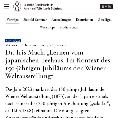
日本語
Vorträge
Siebold-Seminar
Ausstellungen
Exkursionen
Geselliges
Workshops
Studienreisen
VORTRÄGE
Mittwoch, 8. November 2023, 18:30–20:00
Dr. Iris Mach: „Lernen vom
japanischen Teehaus. Im Kontext des
150-jährigen Jubiläums der Wiener
Weltausstellung“
Das Jahr 2023 markiert das 150-jährige Jubiläum der
Wiener Weltausstellung (1873), an der Japan erstmals
nach seiner über 250-jährigen Abschottung („sakoku“,
ca. 1603-1868) teilnahm. Die dort gezeigten
Kunstgegenstände und architektonischen Modelle