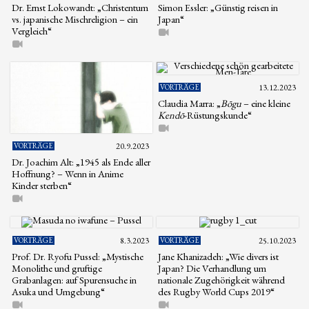
Dr. Ernst Lokowandt: „Christentum
Simon Essler: „Günstig reisen in
vs. japanische Mischreligion – ein
Japan“
Vergleich“
VORTRÄGE
13.12.2023
Claudia Marra: „
Bōgu
– eine kleine
Kendō
-Rüstungskunde“
VORTRÄGE
20.9.2023
Dr. Joachim Alt: „1945 als Ende aller
Hoffnung? – Wenn in Anime
Kinder sterben“
VORTRÄGE
8.3.2023
VORTRÄGE
25.10.2023
Prof. Dr. Ryofu Pussel: „Mystische
Jane Khanizadeh: „Wie divers ist
Monolithe und gruftige
Japan? Die Verhandlung um
Grabanlagen: auf Spurensuche in
nationale Zugehörigkeit während
Asuka und Umgebung“
des Rugby World Cups 2019“