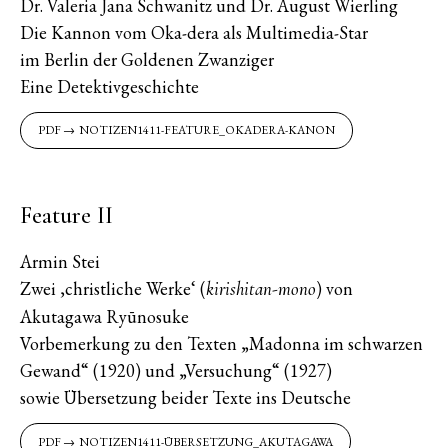
Dr. Valeria Jana Schwanitz und Dr. August Wierling
Die Kannon vom Oka-dera als Multimedia-Star
im Berlin der Goldenen Zwanziger
Eine Detektivgeschichte
NOTIZEN1411-FEATURE_OKADERA-KANON
Feature II
Armin Stei
Zwei ‚christliche Werke‘ (
) von
kirishitan-mono
Akutagawa Ryūnosuke
Vorbemerkung zu den Texten „Madonna im schwarzen
Gewand“ (1920) und „Versuchung“ (1927)
sowie Übersetzung beider Texte ins Deutsche
NOTIZEN1411-ÜBERSETZUNG_AKUTAGAWA