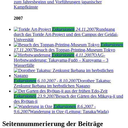
zum Jahresbeginn und Vorführungen japanischer
Kampfkünste
2007
Exkursionen
24.11.2007
Rundgang
durch das Toride Art-Project und den Campus der Geidai-
Universität
Exkursionen
17.11.2007
Besuch des Toppan-Printing-Museum Tokyo
Exkursionen
4.11.2007
OAG-
Herbstwanderung: Takayama-Fudō – Kuroyama – 3
Wasserfälle
Exkursionen
6.10.2007 - 8.10.2007
Dorothee Takatsu:
Zenkunst Ikebana im herbstlichen Nagano
Exkursionen
23.9.2007
Besuch der Gärten des Mikaya-ji und
des Ryōtan-ji
Exkursionen
8.6.2007 -
9.6.2007
Wanderung in Oze (Leitung: Tanaka/Wada)
Seitennummerierung der Beiträge