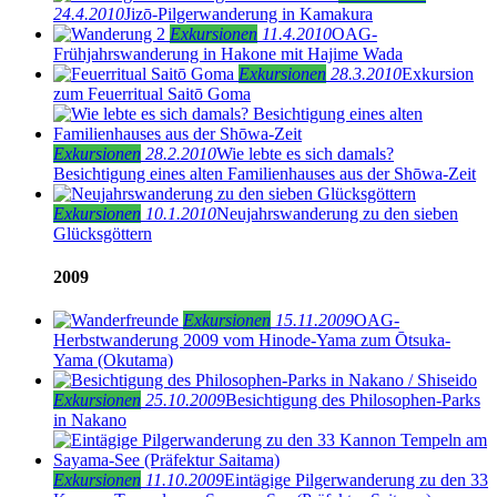
24.4.2010
Jizō-Pilgerwanderung in Kamakura
Exkursionen
11.4.2010
OAG-
Frühjahrswanderung in Hakone mit Hajime Wada
Exkursionen
28.3.2010
Exkursion
zum Feuerritual Saitō Goma
Exkursionen
28.2.2010
Wie lebte es sich damals?
Besichtigung eines alten Familienhauses aus der Shōwa-Zeit
Exkursionen
10.1.2010
Neujahrswanderung zu den sieben
Glücksgöttern
2009
Exkursionen
15.11.2009
OAG-
Herbstwanderung 2009 vom Hinode-Yama zum Ōtsuka-
Yama (Okutama)
Exkursionen
25.10.2009
Besichtigung des Philosophen-Parks
in Nakano
Exkursionen
11.10.2009
Eintägige Pilgerwanderung zu den 33