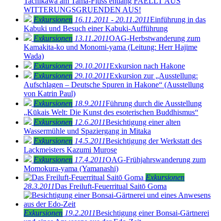
Tachikawa am Tama-Fluss entlang FAELLT AUS
WITTERUNGSGRUENDEN AUS!
Exkursionen
16.11.2011 - 20.11.2011
Einführung in das
Kabuki und Besuch einer Kabuki-Aufführung
Exkursionen
13.11.2011
OAG-Herbstwanderung zum
Kamakita-ko und Monomi-yama (Leitung: Herr Hajime
Wada)
Exkursionen
29.10.2011
Exkursion nach Hakone
Exkursionen
29.10.2011
Exkursion zur „Ausstellung:
Aufschlagen – Deutsche Spuren in Hakone“ (Ausstellung
von Katrin Paul)
Exkursionen
18.9.2011
Führung durch die Ausstellung
„Kūkais Welt: Die Kunst des esoterischen Buddhismus“
Exkursionen
12.6.2011
Besichtigung einer alten
Wassermühle und Spaziergang in Mitaka
Exkursionen
14.5.2011
Besichtigung der Werkstatt des
Lackmeisters Kazumi Murose
Exkursionen
17.4.2011
OAG-Frühjahrswanderung zum
Momokura-yama (Yamanashi)
Exkursionen
28.3.2011
Das Freiluft-Feuerritual Saitō Goma
Exkursionen
19.2.2011
Besichtigung einer Bonsai-Gärtnerei