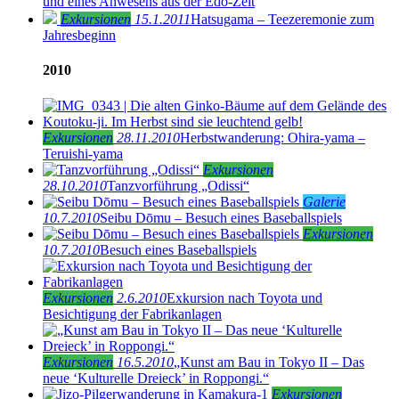
und eines Anwesens aus der Edo-Zeit
Exkursionen
15.1.2011
Hatsugama – Teezeremonie zum
Jahresbeginn
2010
Exkursionen
28.11.2010
Herbstwanderung: Ohira-yama –
Teruishi-yama
Exkursionen
28.10.2010
Tanzvorführung „Odissi“
Galerie
10.7.2010
Seibu Dōmu – Besuch eines Baseballspiels
Exkursionen
10.7.2010
Besuch eines Baseballspiels
Exkursionen
2.6.2010
Exkursion nach Toyota und
Besichtigung der Fabrikanlagen
Exkursionen
16.5.2010
„Kunst am Bau in Tokyo II – Das
neue ‘Kulturelle Dreieck’ in Roppongi.“
Exkursionen