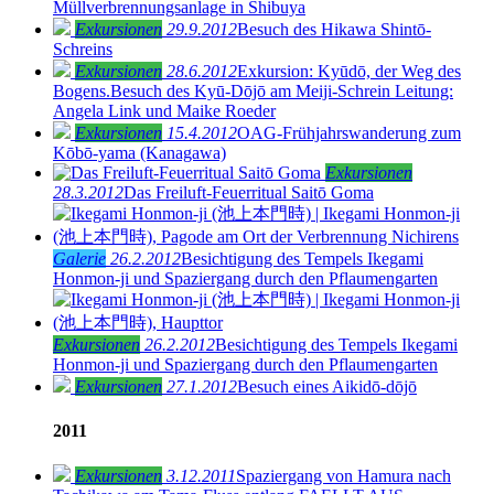
Müllverbrennungsanlage in Shibuya
Exkursionen
29.9.2012
Besuch des Hikawa Shintō-
Schreins
Exkursionen
28.6.2012
Exkursion: Kyūdō, der Weg des
Bogens.Besuch des Kyū-Dōjō am Meiji-Schrein Leitung:
Angela Link und Maike Roeder
Exkursionen
15.4.2012
OAG-Frühjahrswanderung zum
Kōbō-yama (Kanagawa)
Exkursionen
28.3.2012
Das Freiluft-Feuerritual Saitō Goma
Galerie
26.2.2012
Besichtigung des Tempels Ikegami
Honmon-ji und Spaziergang durch den Pflaumengarten
Exkursionen
26.2.2012
Besichtigung des Tempels Ikegami
Honmon-ji und Spaziergang durch den Pflaumengarten
Exkursionen
27.1.2012
Besuch eines Aikidō-dōjō
2011
Exkursionen
3.12.2011
Spaziergang von Hamura nach