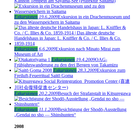
Kannon Tempeln am Sayama-See (Präfektur Saitama)
Exkursionen
19.6.2009
Exkursion in ein Drachenmuseum und
zu den Wasserspeichern in Saitama
Exkursionen
6.6.2009
Exkursion nach Minato Mirai zum
Museum of Art
Exkursionen
19.4.2009
OAG-
Frühjahrswanderung zu den drei Bergen von Takamizu
Exkursionen
28.3.2009
Exkursion zum
Freiluft-Feuerritual Saitō Goma
Exkursionen
20.2.2009
Besuch der Strafanstalt in Kitsuregawa
Exkursionen
11.1.2009
Besichtigung der Shodō-Ausstellung
„Gendai no sho — Shinshunten“
2008