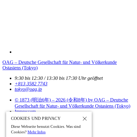
OAG – Deutsche Gesellschaft für Natur- und Völkerkunde
Ostasiens (Tokyo)
9:30 bis 12:30 / 13:30 bis 17:30 Uhr geöffnet
+813 3582 7743
tokyo­@­oag­.­jp
© 1873 (
明治6年
) – 2026 (
令和8年
) by OAG – Deutsche
Gesellschaft für Natur- und Völkerkunde Ostasiens (Tokyo)
Impressum
Datenschutz
COOKIES UND PRIVACY
Site Policy
Diese Webseite benutzt Cookies. Was sind
Site by pii
chi.com - tokyo - japan
Cookies?
Mehr Infos