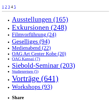
1
2
3
4
5
Ausstellungen
(165)
Exkursionen
(248)
Filmvorführung
(24)
Geselliges
(94)
Medienabend
(22)
OAG Art Center Kobe
(20)
OAG Kansai
(7)
Siebold-Seminar
(203)
Studienreisen
(5)
Vorträge
(641)
Workshops
(93)
Share