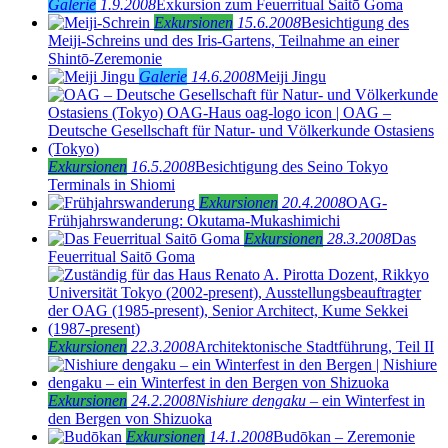
Galerie
1.9.2008
Exkursion zum Feuerritual Saitō Goma
Exkursionen
15.6.2008
Besichtigung des
Meiji-Schreins und des Iris-Gartens, Teilnahme an einer
Shintō-Zeremonie
Galerie
14.6.2008
Meiji Jingu
Exkursionen
16.5.2008
Besichtigung des Seino Tokyo
Terminals in Shiomi
Exkursionen
20.4.2008
OAG-
Frühjahrswanderung: Okutama-Mukashimichi
Exkursionen
28.3.2008
Das
Feuerritual Saitō Goma
Exkursionen
22.3.2008
Architektonische Stadtführung, Teil II
Exkursionen
24.2.2008
Nishiure dengaku
– ein Winterfest in
den Bergen von Shizuoka
Exkursionen
14.1.2008
Budōkan – Zeremonie