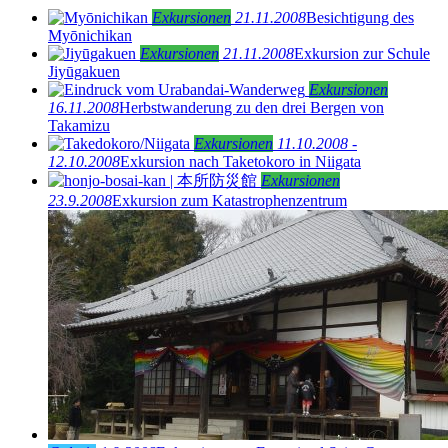
Exkursionen
21.11.2008
Besichtigung des
Myōnichikan
Exkursionen
21.11.2008
Exkursion zur Schule
Jiyūgakuen
Exkursionen
16.11.2008
Herbstwanderung zu den drei Bergen von
Takamizu
Exkursionen
11.10.2008 -
12.10.2008
Exkursion nach Taketokoro in Niigata
Exkursionen
23.9.2008
Exkursion zum Katastrophenzentrum