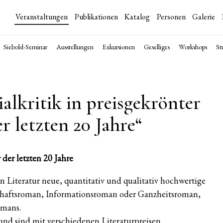
Veranstaltungen
Publikationen
Katalog
Personen
Galerie
Siebold-Seminar
Ausstellungen
Exkursionen
Geselliges
Workshops
St
alkritik in preisgekrönter
r letzten 20 Jahre“
 der letzten 20 Jahre
n Literatur neue, quantitativ und qualitativ hochwertige
haftsroman, Informationsroman oder Ganzheitsroman,
omans.
nd sind mit verschiedenen Literaturpreisen