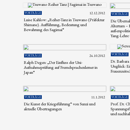
VORTRÄGE
12.12.2012
VORTRÄGE
Luise Kahlow: „Reiher-Tanz in Tsuwano (Präfektur
Die Übernah
Shimane). Aufführung, Bedeutung und
Altertum – 
Bewahrung des Sagimai“
außenpoliti
Yang-Lehre
VORTRÄGE
VORTRÄGE
24.10.2012
Dr. Barbara
Ralph Degen: „Der Einfluss der Uni-
Unglück: Ei
Aufnahmeprüfung auf Fremdsprachenlerner in
Frauenzeitsc
Japan“
VORTRÄGE
11.1.2012
VORTRÄGE
Die Kunst der Kriegsführung“ von Sunzi und
Prof. Dr. C
aktuelle Übertragungen
Spannungsf
und nachha