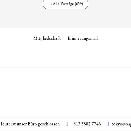
→ Alle Vorträge (659)
Mitgliedschaft
Erinnerungsmail
Heute ist unser Büro geschlossen.
+813 3582 7743
tokyo­@­oag­