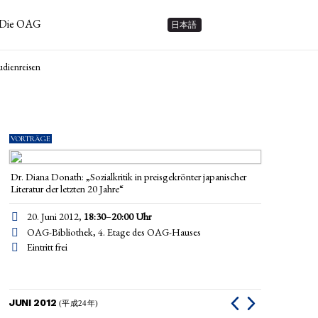
Die OAG
日本語
udienreisen
VORTRÄGE
Dr. Diana Donath: „Sozialkritik in preisgekrönter japanischer
Literatur der letzten 20 Jahre“
20. Juni 2012,
18:30
–
20:00
Uhr
OAG-Bibliothek, 4. Etage des OAG-Hauses
Eintritt frei
JUNI 2012
(平成24年)