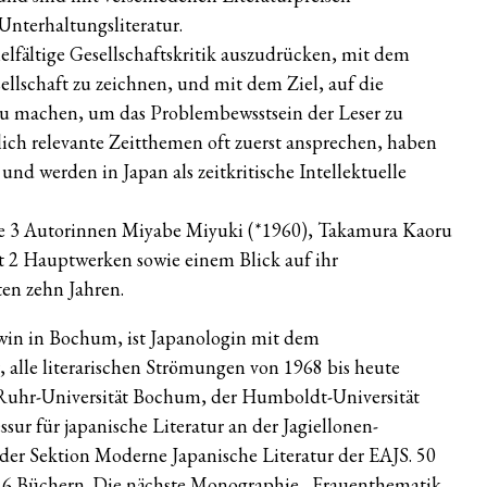
Unterhaltungsliteratur.
lfältige Gesellschaftskritik auszudrücken, mit dem
llschaft zu zeichnen, und mit dem Ziel, auf die
zu machen, um das Problembewsstsein der Leser zu
tlich relevante Zeitthemen oft zuerst ansprechen, haben
nd werden in Japan als zeitkritische Intellektuelle
 die 3 Autorinnen Miyabe Miyuki (*1960), Takamura Kaoru
it 2 Hauptwerken sowie einem Blick auf ihr
en zehn Jahren.
ewin in Bochum, ist Japanologin mit dem
alle literarischen Strömungen von 1968 bis heute
 Ruhr-Universität Bochum, der Humboldt-Universität
ssur für japanische Literatur an der Jagiellonen-
der Sektion Moderne Japanische Literatur der EAJS. 50
on 6 Büchern. Die nächste Monographie „Frauenthematik