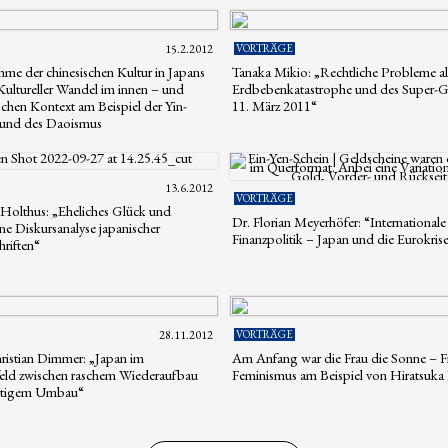
15.2.2012
VORTRÄGE
me der chinesischen Kultur in Japans
Tanaka Mikio: „Rechtliche Probleme al
Kultureller Wandel im innen – und
Erdbebenkatastrophe und des Super
schen Kontext am Beispiel der Yin-
11. März 2011“
 und des Daoismus
13.6.2012
VORTRÄGE
 Holthus: „Eheliches Glück und
Dr. Florian Meyerhöfer: “Internationale
ne Diskursanalyse japanischer
Finanzpolitik – Japan und die Eurokris
hriften“
28.11.2012
VORTRÄGE
hristian Dimmer: „Japan im
Am Anfang war die Frau die Sonne – F
eld zwischen raschem Wiederaufbau
Feminismus am Beispiel von Hiratsuka
ltigem Umbau“