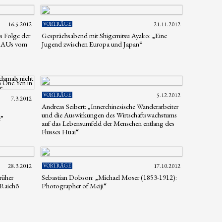
16.5.2012
VORTRÄGE
21.11.2012
s Folge der
Gesprächsabend mit Shigemitsu Ayako: „Eine
-GAUs vom
Jugend zwischen Europa und Japan“
VORTRÄGE
5.12.2012
7.3.2012
Andreas Seibert: „Innerchinesische Wanderarbeiter
und die Auswirkungen des Wirtschaftswachstums
e”
auf das Lebensumfeld der Menschen entlang des
Flusses Huai“
28.3.2012
VORTRÄGE
17.10.2012
rüher
Sebastian Dobson: „Michael Moser (1853-1912):
 Raichō
Photographer of Meiji“