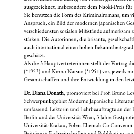
ausgezeichnet, insbesondere dem Naoki-Preis für 
Sie benutzen die Form des Kriminalromans, um vie
Anspruch, ein Bild der modernen japanischen Gese
verschiedensten sozialen Mißstände aufmerksam 
stärken. Die Autorinnen, die brisante, gesellschaf
auch international einen hohen Bekanntheitsgrad u
geschätzt.
Als die 3 Hauptvertreterinnen stellt der Vortrag
(*1953) und Kirino Natsuo (*1951) vor, jeweils m
Gesamtschaffen und ihre Entwicklung in den letzt
Dr. Diana Donath
, promoviert bei Prof. Bruno L
Schwerpunktgebiet Moderne Japanische Literatur, 
umfassend. Lektorin und Lehrbeauftragte an der
Berlin und der Universität Wien; 3 Jahre Gastprofe
Universität-Krakau, Polen. Ehemals Co-Convenor 
Beiträge in Fachzeitschriften und Publikation v