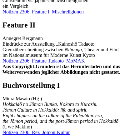
Christentum vs. japanische Mischreligionen –
ein Vergleich
Notizen 2306_Feature I_Mischreligionen
Feature II
Annegret Bergmann
Eindrücke zur Ausstellung „Kainoshō Tadaoto:
Grenzüberschreitung zwischen
Nihonga
, Theater und Film“
im Nationalmuseum für Moderne Kunst Kyoto
Notizen 2306_Feature Tadaoto_MoMAK
Aus Copyright-Gründen ist das Herunterladen und das
Weiterverwenden jeglicher Abbildungen nicht gestattet.
Buchvorstellung I
Miura Masato (Hg.)
Hokkaidō no Jōmon Bunka. Kokoro to Kurashi.
Jōmon Culture in Hokkaidō: life and spirit.
Eight chapters on the culture of the Paleolithic era,
the Jōmon period, and the post-Jōmon period in Hokkaidō
(Uwe Makino)
Notizen 2306_Rez_Jomon-Kultur