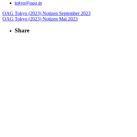
tokyo­@­oag­.­jp
OAG Tokyo (2023)
Notizen September 2023
OAG Tokyo (2023)
Notizen Mai 2023
Share