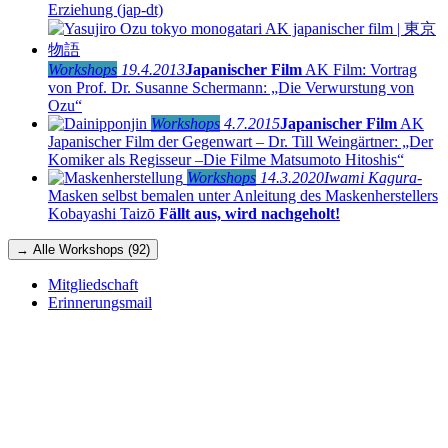
Erziehung (jap-dt)
Workshops
19.4.2013
Japanischer Film
AK Film: Vortrag
von Prof. Dr. Susanne Schermann: „Die Verwurstung von
Ozu“
Workshops
4.7.2015
Japanischer Film
AK
Japanischer Film der Gegenwart – Dr. Till Weingärtner: „Der
Komiker als Regisseur ‒Die Filme Matsumoto Hitoshis“
Workshops
14.3.2020
Iwami Kagura
-
Masken selbst bemalen unter Anleitung des Maskenherstellers
Kobayashi Taizō
Fällt aus, wird nachgeholt!
→ Alle Workshops (92)
Mitgliedschaft
Erinnerungsmail