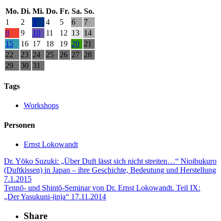
Mo.
Di.
Mi.
Do.
Fr.
Sa.
So.
1
2
3
4
5
6
7
8
9
10
11
12
13
14
15
16
17
18
19
20
21
22
23
24
25
26
27
28
29
30
31
Tags
Workshops
Personen
Ernst Lokowandt
Dr. Yōko Suzuki: „Über Duft lässt sich nicht streiten…“ Nioibukuro
(Duftkissen) in Japan – ihre Geschichte, Bedeutung und Herstellung
7.1.2015
Tennō- und Shintō-Seminar von Dr. Ernst Lokowandt. Teil IX:
„Der Yasukuni-jinja“
17.11.2014
Share