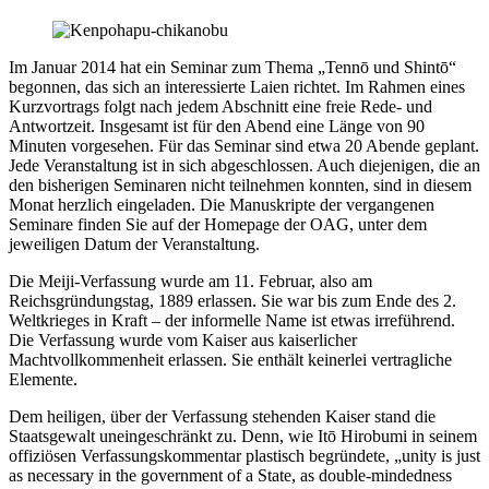
Im Januar 2014 hat ein Seminar zum Thema „Tennō und Shintō“
begonnen, das sich an interessierte Laien richtet. Im Rahmen eines
Kurzvortrags folgt nach jedem Abschnitt eine freie Rede- und
Antwortzeit. Insgesamt ist für den Abend eine Länge von 90
Minuten vorgesehen. Für das Seminar sind etwa 20 Abende geplant.
Jede Veranstaltung ist in sich abgeschlossen. Auch diejenigen, die an
den bisherigen Seminaren nicht teilnehmen konnten, sind in diesem
Monat herzlich eingeladen. Die Manuskripte der vergangenen
Seminare finden Sie auf der Homepage der OAG, unter dem
jeweiligen Datum der Veranstaltung.
Die Meiji-Verfassung wurde am 11. Februar, also am
Reichsgründungstag, 1889 erlassen. Sie war bis zum Ende des 2.
Weltkrieges in Kraft – der informelle Name ist etwas irreführend.
Die Verfassung wurde vom Kaiser aus kaiserlicher
Machtvollkommenheit erlassen. Sie enthält keinerlei vertragliche
Elemente.
Dem heiligen, über der Verfassung stehenden Kaiser stand die
Staatsgewalt uneingeschränkt zu. Denn, wie Itō Hirobumi in seinem
offiziösen Verfassungskommentar plastisch begründete, „unity is just
as necessary in the government of a State, as double-mindedness