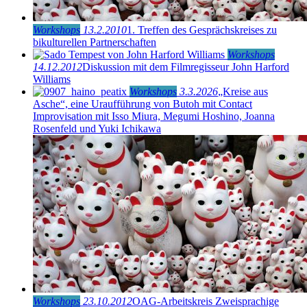
Workshops
13.2.2010
1. Treffen des Gesprächskreises zu
bikulturellen Partnerschaften
Workshops
14.12.2012
Diskussion mit dem Filmregisseur John Harford
Williams
Workshops
3.3.2026
„Kreise aus
Asche“, eine Uraufführung von Butoh mit Contact
Improvisation mit Isso Miura, Megumi Hoshino, Joanna
Rosenfeld und Yuki Ichikawa
Workshops
23.10.2012
OAG-Arbeitskreis Zweisprachige