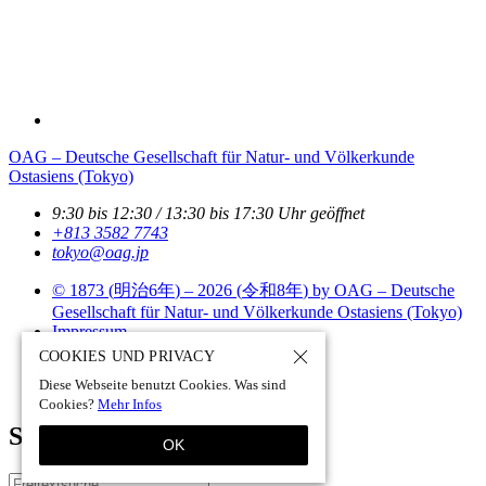
OAG – Deutsche Gesellschaft für Natur- und Völkerkunde
Ostasiens (Tokyo)
9:30 bis 12:30 / 13:30 bis 17:30 Uhr geöffnet
+813 3582 7743
tokyo­@­oag­.­jp
© 1873 (
明治6年
) – 2026 (
令和8年
) by OAG – Deutsche
Gesellschaft für Natur- und Völkerkunde Ostasiens (Tokyo)
Impressum
Datenschutz
COOKIES UND PRIVACY
Site Policy
Diese Webseite benutzt Cookies. Was sind
Site by pii
chi.com - tokyo - japan
Cookies?
Mehr Infos
Suchen
OK