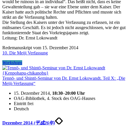
would be ruinous in an individual“. Das heißt nicht, dass es keine
Gewaltenteilung gab – sie war eine Ebene unter dem Kaiser. Der
Kaiser hatte auch politische Rechte und Pflichten und musste sich
strikt an die Verfassung halten.
Die Stellung des Kaisers unter der Verfassung zu erfassen, ist ein
mühsames Geschäft. Es ist jedoch nicht ausgeschlossen, wie der gut
funktionierende Staat des Vorkriegsjapans zeigt.
Leitung: Dr. Ernst Lokowandt
Redemanuskript vom 15. Dezember 2014
10. Die Meiji Verfassung
Workshops
Tennō- und Shintō-Seminar von Dr. Ernst Lokowandt. Teil X: „Die
Meiji-Verfassung“
15. Dezember 2014,
18:30
–
20:00
Uhr
OAG-Bibliothek, 4. Stock des OAG-Hauses
Eintritt frei
Deutsch
Dezember 2014
(平成26年)