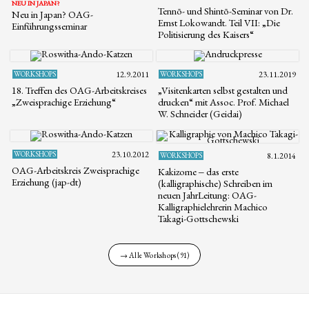
NEU IN JAPAN?
Tennō- und Shintō-Seminar von Dr.
Neu in Japan? OAG-
Ernst Lokowandt. Teil VII: „Die
Einführungsseminar
Politisierung des Kaisers“
WORKSHOPS
12.9.2011
WORKSHOPS
23.11.2019
18. Treffen des OAG-Arbeitskreises
„Visitenkarten selbst gestalten und
„Zweisprachige Erziehung“
drucken“ mit Assoc. Prof. Michael
W. Schneider (Geidai)
WORKSHOPS
23.10.2012
WORKSHOPS
8.1.2014
OAG-Arbeitskreis Zweisprachige
Kakizome ‒ das erste
Erziehung (jap-dt)
(kalligraphische) Schreiben im
neuen JahrLeitung: OAG-
Kalligraphielehrerin Machico
Takagi-Gottschewski
→ Alle Workshops (91)