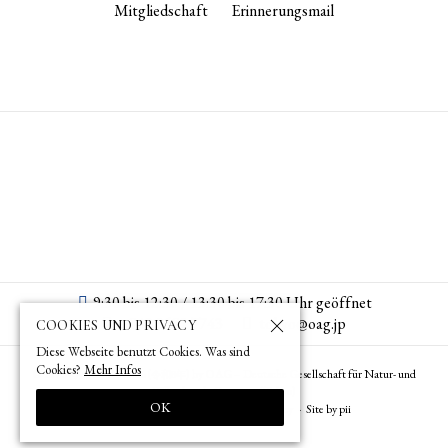
Mitgliedschaft
Erinnerungsmail
9:30 bis 12:30 / 13:30 bis 17:30 Uhr geöffnet
+813 3582 7743
tokyo­@­oag­.­jp
COOKIES UND PRIVACY
Diese Webseite benutzt Cookies. Was sind
Cookies?
Mehr Infos
© 1873 (
) – 2026 (
) by OAG – Deutsche Gesellschaft für Natur- und
明治6年
令和8年
Völkerkunde Ostasiens (Tokyo)
OK
Impressum
Datenschutz
Site Policy
Site by pii