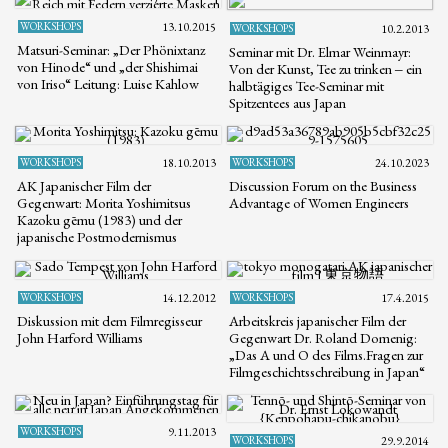
WORKSHOPS
13.10.2015
WORKSHOPS
10.2.2013
Matsuri-Seminar: „Der Phönixtanz
Seminar mit Dr. Elmar Weinmayr:
von Hinode“ und „der Shishimai
Von der Kunst, Tee zu trinken ‒ ein
von Iriso“ Leitung: Luise Kahlow
halbtägiges Tee-Seminar mit
Spitzentees aus Japan
WORKSHOPS
18.10.2013
WORKSHOPS
24.10.2023
AK Japanischer Film der
Discussion Forum on the Business
Gegenwart: Morita Yoshimitsus
Advantage of Women Engineers
Kazoku gēmu (1983) und der
japanische Postmodernismus
WORKSHOPS
14.12.2012
WORKSHOPS
17.4.2015
Diskussion mit dem Filmregisseur
Arbeitskreis japanischer Film der
John Harford Williams
Gegenwart Dr. Roland Domenig:
„Das A und O des Films.Fragen zur
Filmgeschichtsschreibung in Japan“
WORKSHOPS
9.11.2013
WORKSHOPS
29.9.2014