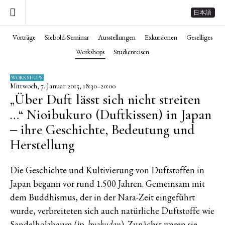
日本語
Vorträge
Siebold-Seminar
Ausstellungen
Exkursionen
Geselliges
Workshops
Studienreisen
WORKSHOPS
Mittwoch, 7. Januar 2015, 18:30–20:00
„Über Duft lässt sich nicht streiten
…“ Nioibukuro (Duftkissen) in Japan
‒ ihre Geschichte, Bedeutung und
Herstellung
Die Geschichte und Kultivierung von Duftstoffen in
Japan begann vor rund 1.500 Jahren. Gemeinsam mit
dem Buddhismus, der in der Nara-Zeit eingeführt
wurde, verbreiteten sich auch natürliche Duftstoffe wie
Sandelholzbaum (jp.
). Zunächst waren sie
byakudan