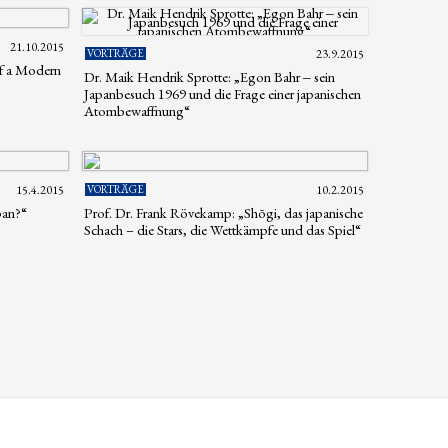
21.10.2015
VORTRÄGE
23.9.2015
f a Modern
Dr. Maik Hendrik Sprotte: „Egon Bahr ‒ sein
Japanbesuch 1969 und die Frage einer japanischen
Atombewaffnung“
15.4.2015
VORTRÄGE
10.2.2015
pan?“
Prof. Dr. Frank Rövekamp: „Shōgi, das japanische
Schach – die Stars, die Wettkämpfe und das Spiel“