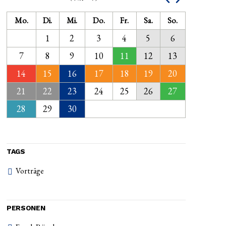
Mo.
Di.
Mi.
Do.
Fr.
Sa.
So.
1
2
3
4
5
6
7
8
9
10
11
12
13
14
15
16
17
18
19
20
21
22
23
24
25
26
27
28
29
30
TAGS
Vorträge
PERSONEN