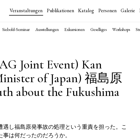
Veranstaltungen
Publikationen
Katalog
Personen
Galerie
Siebold-Seminar
Ausstellungen
Exkursionen
Geselliges
Workshops
St
 OAG Joint Event) Kan
Minister of Japan) 福島原
about the Fukushima
遭遇し福島原発事故の処理という重責を担った。こ
た事は何だったのだろうか。