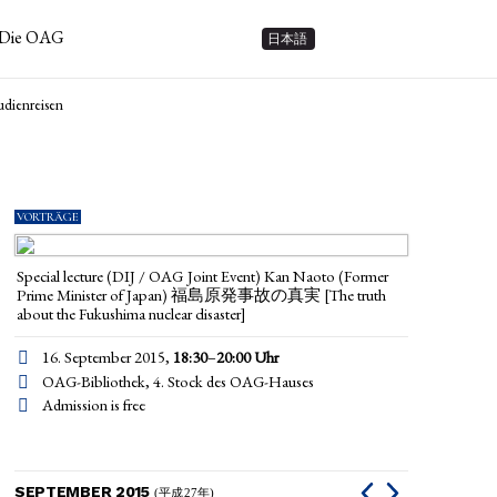
Die OAG
日本語
udienreisen
VORTRÄGE
Special lecture (DIJ / OAG Joint Event) Kan Naoto (Former
Prime Minister of Japan) 福島原発事故の真実 [The truth
about the Fukushima nuclear disaster]
16. September 2015,
18:30
–
20:00
Uhr
OAG-Bibliothek, 4. Stock des OAG-Hauses
Admission is free
SEPTEMBER 2015
(平成27年)