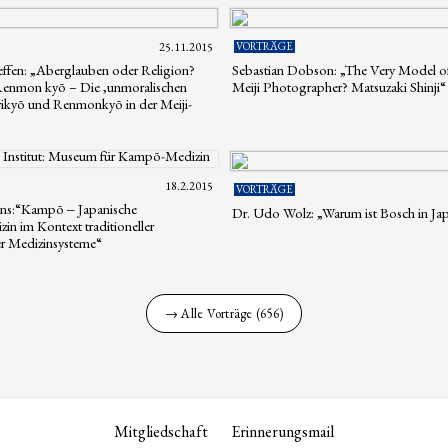
25.11.2015
VORTRÄGE
teffen: „Aberglauben oder Religion?
Sebastian Dobson: „The Very Model o
 Renmon kyō – Die ,unmoralischen
Meiji Photographer? Matsuzaki Shinji“
rikyō und Renmonkyō in der Meiji-
18.2.2015
VORTRÄGE
ens:“Kampō ‒ Japanische
Dr. Udo Wolz: „Warum ist Bosch in Ja
in im Kontext traditioneller
her Medizinsysteme“
→ Alle Vorträge (656)
Mitgliedschaft
Erinnerungsmail