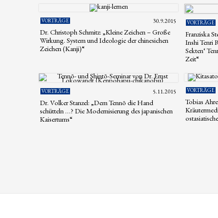
VORTRÄGE
30.9.2015
VORTRÄGE
Dr. Christoph Schmitz: „Kleine Zeichen – Große
Franziska S
Wirkung. System und Ideologie der chinesichen
Inshi Tenri
Zeichen (Kanji)“
Sekten‘ Ten
Zeit“
VORTRÄGE
VORTRÄGE
5.11.2015
Tobias Ahr
Dr. Volker Stanzel: „Dem Tennō die Hand
Kräutermediz
schütteln …? Die Modernisierung des japanischen
ostasiatisc
Kaisertums“