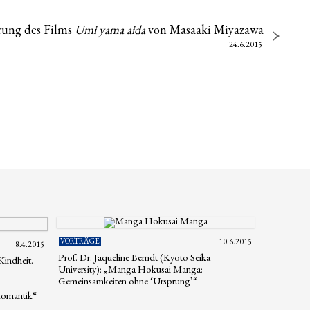
rung des Films
Umi yama aida
von Masaaki Miyazawa
24.6.2015
VORTRÄGE
10.6.2015
8.4.2015
Prof. Dr. Jaqueline Berndt (Kyoto Seika
Kindheit.
University): „Manga Hokusai Manga:
Gemeinsamkeiten ohne ‘Ursprung’“
Romantik“