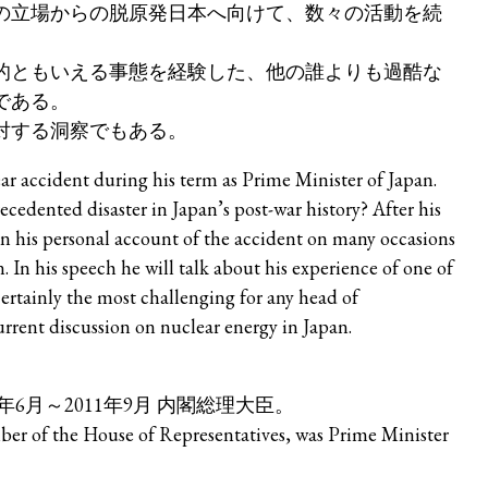
の立場からの脱原発日本へ向けて、数々の活動を続
的ともいえる事態を経験した、他の誰よりも過酷な
である。
対する洞察でもある。
 accident during his term as Prime Minister of Japan.
cedented disaster in Japan’s post-war history? After his
n his personal account of the accident on many occasions
 In his speech he will talk about his experience of one of
ertainly the most challenging for any head of
urrent discussion on nuclear energy in Japan.
年6月～2011年9月 内閣総理大臣。
er of the House of Representatives, was Prime Minister