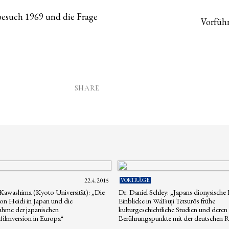
besuch 1969 und die Frage
Vorfüh
SHARE
22.4.2015
VORTRÄGE
 Kawashima (Kyoto Universität): „Die
Dr. Daniel Schley: „Japans dionysische 
on Heidi in Japan und die
Einblicke in WaTsuji Tetsurōs frühe
hme der japanischen
kulturgeschichtliche Studien und deren
kfilmversion in Europa“
Berührungspunkte mit der deutschen 