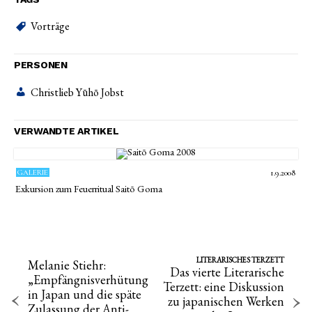
Vorträge
PERSONEN
Christlieb Yūhō Jobst
VERWANDTE ARTIKEL
GALERIE
1.9.2008
Exkursion zum Feuerritual Saitō Goma
LITERARISCHES TERZETT
Melanie Stiehr:
Das vierte Literarische
„Empfängnisverhütung
Terzett: eine Diskussion
in Japan und die späte
zu japanischen Werken
Zulassung der Anti-