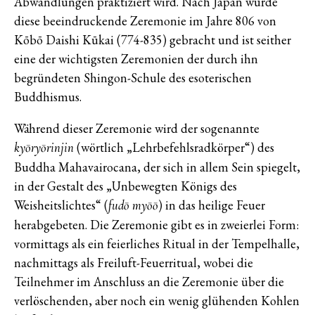
Abwandlungen praktiziert wird. Nach Japan wurde
diese beeindruckende Zeremonie im Jahre 806 von
Kōbō Daishi Kūkai (774-835) gebracht und ist seither
eine der wichtigsten Zeremonien der durch ihn
begründeten Shingon-Schule des esoterischen
Buddhismus.
Während dieser Zeremonie wird der sogenannte
(wörtlich „Lehrbefehlsradkörper“) des
kyōryōrinjin
Buddha Mahavairocana, der sich in allem Sein spiegelt,
in der Gestalt des „Unbewegten Königs des
Weisheitslichtes“ (
) in das heilige Feuer
fudō myōō
herabgebeten. Die Zeremonie gibt es in zweierlei Form:
vormittags als ein feierliches Ritual in der Tempelhalle,
nachmittags als Freiluft-Feuerritual, wobei die
Teilnehmer im Anschluss an die Zeremonie über die
verlöschenden, aber noch ein wenig glühenden Kohlen