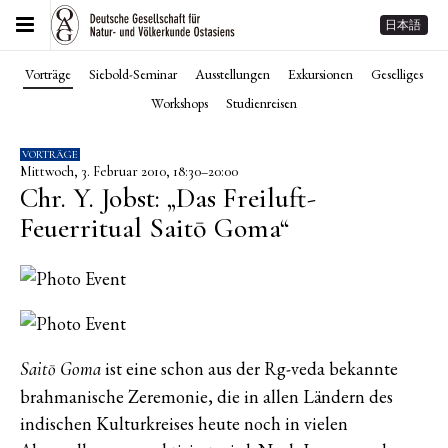
日本語
Vorträge
Siebold-Seminar
Ausstellungen
Exkursionen
Geselliges
Workshops
Studienreisen
VORTRÄGE
Mittwoch, 3. Februar 2010, 18:30–20:00
Chr. Y. Jobst: „Das Freiluft-
Feuerritual Saitō Goma“
ist eine schon aus der Rg-veda bekannte
Saitō Goma
brahmanische Zeremonie, die in allen Ländern des
indischen Kulturkreises heute noch in vielen