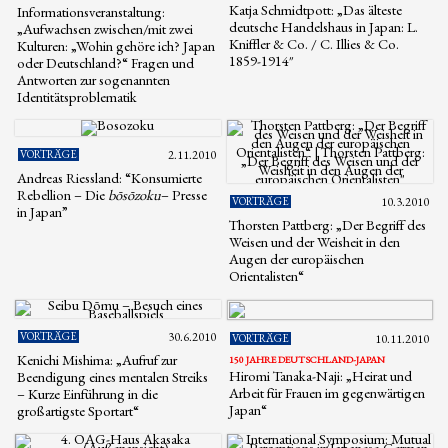
Katja Schmidtpott: „Das älteste
Informationsveranstaltung:
deutsche Handelshaus in Japan: L.
„Aufwachsen zwischen/mit zwei
Kniffler & Co. / C. Illies & Co.
Kulturen: „Wohin gehöre ich? Japan
1859-1914″
oder Deutschland?“ Fragen und
Antworten zur sogenannten
Identitätsproblematik
VORTRÄGE
2.11.2010
Andreas Riessland: “Konsumierte
Rebellion – Die
bōsōzoku
– Presse
VORTRÄGE
10.3.2010
in Japan”
Thorsten Pattberg: „Der Begriff des
Weisen und der Weisheit in den
Augen der europäischen
Orientalisten“
VORTRÄGE
30.6.2010
VORTRÄGE
10.11.2010
Kenichi Mishima: „Aufruf zur
150 JAHRE DEUTSCHLAND-JAPAN
Hiromi Tanaka-Naji: „Heirat und
Beendigung eines mentalen Streiks
Arbeit für Frauen im gegenwärtigen
– Kurze Einführung in die
Japan“
großartigste Sportart“