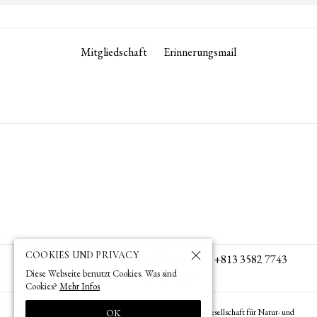
Mitgliedschaft
Erinnerungsmail
COOKIES UND PRIVACY
Heute ist unser Büro geschlossen.
+813 3582 7743
Diese Webseite benutzt Cookies. Was sind
tokyo­@­oag­.­jp
Cookies?
Mehr Infos
© 1873 (
) – 2026 (
) by OAG – Deutsche Gesellschaft für Natur- und
OK
明治6年
令和8年