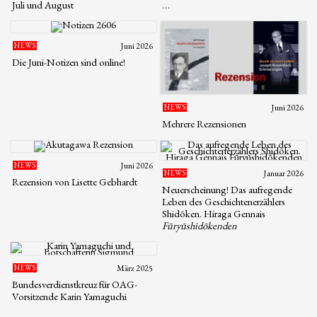
Juli und August
…
NEWS
Juni 2026
Die Juni-Notizen sind online!
NEWS
Juni 2026
Mehrere Rezensionen
NEWS
Juni 2026
NEWS
Januar 2026
Rezension von Lisette Gebhardt
Neuerscheinung! Das aufregende
Leben des Geschichtenerzählers
Shidōken. Hiraga Gennais
Fūryūshidōkenden
NEWS
März 2025
Bundesverdienstkreuz für OAG-
Vorsitzende Karin Yamaguchi