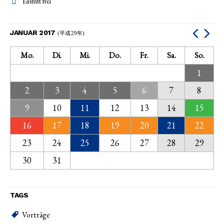
Eintritt frei
JANUAR 2017
(平成29年)
Mo.
Di.
Mi.
Do.
Fr.
Sa.
So.
1
2
3
4
5
6
7
8
9
10
11
12
13
14
15
16
17
18
19
20
21
22
23
24
25
26
27
28
29
30
31
TAGS
Vorträge