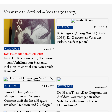
Verwandte Artikel – Vorträge (2017)
VORTRÄGE
22.11.2017
Reik Jagno: „Georg Würfel (1880-
1936). Ein Zerbster als Vater des
Eiskunstlaufs in Japan“
VORTRÄGE
5.4.2017
FÄLLT AUS, WIRD NACHGEHOLT!
Prof. Dr. Klaus Antoni: „Naminoue
– zum Verhältnis von Staat und
Religion im ehemaligen Königreich
Ryūkyū“
VORTRÄGE
18.1.2017
VORTRÄGE
26.4.2017
Timo Thelen: „Moderne
Dr. Heinz Theis: „Kao Corporation:
Meerjungfrauen: Die
ama
-
Auf dem Weg vom japanischen
Gemeinschaft der Insel Hegura
Seifenhersteller zum globalen
zwischen Tradition und Ökologie“
Unternehmen“