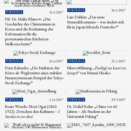
VORTRÄGE
24.5.2017
VORTRÄGE
15.2.2017
Lars Dahlen: „Das neue
Pfr. Dr. Malte Rhinow: „Die
Steuerabkommen – was ändert sich
Geschichte des Christentums in
für in Japan lebende Deutsche?“
Korea und die Bedeutung der
Reformation für die
protestantischen Kirchen in
Südkorea heute“
VORTRÄGE
21.6.2017
VORTRÄGE
21.1.2017
Peter Babucke: „Die Funktion der
Filmvorführung
„Fushigi na kuni no
Börse als Wegbereiter eines stabilen
kenpō“
von Matsui Hisako
Finanzsystemsam Beispiel der Tokyo
Stock Exchange“
VORTRÄGE
1.11.2017
VORTRÄGE
29.3.2017
Beate Wonde: Mori Ōgai (1862-
Dr. Detlef Rehn: „China vor 40
1922). Zwischen den Kulturen ‒
I
Jahren – Als Student an der
bunka to no deai
Universität Peking“