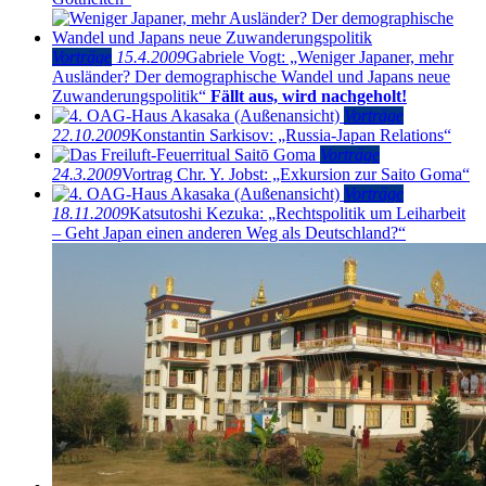
Vorträge
15.4.2009
Gabriele Vogt: „Weniger Japaner, mehr
Ausländer? Der demographische Wandel und Japans neue
Zuwanderungspolitik“
Fällt aus, wird nachgeholt!
Vorträge
22.10.2009
Konstantin Sarkisov: „Russia-Japan Relations“
Vorträge
24.3.2009
Vortrag Chr. Y. Jobst: „Exkursion zur Saito Goma“
Vorträge
18.11.2009
Katsutoshi Kezuka: „Rechtspolitik um Leiharbeit
– Geht Japan einen anderen Weg als Deutschland?“