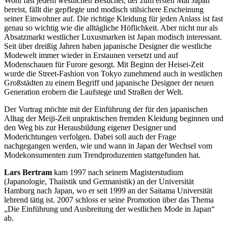
Wohl fast jedem westlichen Besucher, der zum ersten Mal Japan
bereist, fällt die gepflegte und modisch stilsichere Erscheinung
seiner Einwohner auf. Die richtige Kleidung für jeden Anlass ist fast
genau so wichtig wie die alltägliche Höflichkeit. Aber nicht nur als
Absatzmarkt westlicher Luxusmarken ist Japan modisch interessant.
Seit über dreißig Jahren haben japanische Designer die westliche
Modewelt immer wieder in Erstaunen versetzt und auf
Modenschauen für Furore gesorgt. Mit Beginn der Heisei-Zeit
wurde die Street-Fashion von Tokyo zunehmend auch in westlichen
Großstädten zu einem Begriff und japanische Designer der neuen
Generation erobern die Laufstege und Straßen der Welt.
Der Vortrag möchte mit der Einführung der für den japanischen
Alltag der Meiji-Zeit unpraktischen fremden Kleidung beginnen und
den Weg bis zur Herausbildung eigener Designer und
Moderichtungen verfolgen. Dabei soll auch der Frage
nachgegangen werden, wie und wann in Japan der Wechsel vom
Modekonsumenten zum Trendproduzenten stattgefunden hat.
Lars Bertram
kam 1997 nach seinem Magisterstudium
(Japanologie, Thaiistik und Germanistik) an der Universität
Hamburg nach Japan, wo er seit 1999 an der Saitama Universität
lehrend tätig ist. 2007 schloss er seine Promotion über das Thema
„Die Einführung und Ausbreitung der westlichen Mode in Japan“
ab.