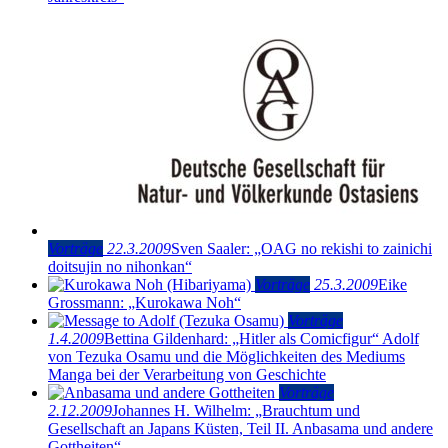
Vorträge
22.3.2009
Sven Saaler: „OAG no rekishi to zainichi
doitsujin no nihonkan“
Vorträge
25.3.2009
Eike
Grossmann: „Kurokawa Noh“
Vorträge
1.4.2009
Bettina Gildenhard: „Hitler als Comicfigur“ Adolf
von Tezuka Osamu und die Möglichkeiten des Mediums
Manga bei der Verarbeitung von Geschichte
Vorträge
2.12.2009
Johannes H. Wilhelm: „Brauchtum und
Gesellschaft an Japans Küsten, Teil II. Anbasama und andere
Gottheiten“