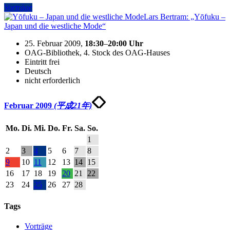
Vorträge
Lars Bertram: „Yōfuku –
Japan und die westliche Mode“
25. Februar 2009,
18:30
–
20:00
Uhr
OAG-Bibliothek, 4. Stock des OAG-Hauses
Eintritt frei
Deutsch
nicht erforderlich
Februar 2009
(平成21年)
Mo.
Di.
Mi.
Do.
Fr.
Sa.
So.
1
2
3
4
5
6
7
8
9
10
11
12
13
14
15
16
17
18
19
20
21
22
23
24
25
26
27
28
Tags
Vorträge