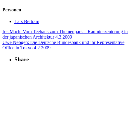
Personen
Lars Bertram
Iris Mach: Vom Teehaus zum Themenpark – Rauminszenierung in
der japanischen Architektur
4.3.2009
Uwe Nebgen: Die Deutsche Bundesbank und ihr Representative
Office in Tokyo
4.2.2009
Share