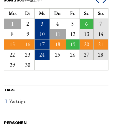
(平成21年)
Mo.
Di.
Mi.
Do.
Fr.
Sa.
So.
1
2
3
4
5
6
7
8
9
10
11
12
13
14
15
16
17
18
19
20
21
22
23
24
25
26
27
28
29
30
TAGS
Vorträge
PERSONEN