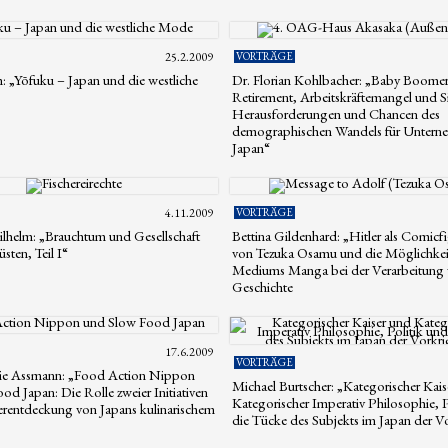
25.2.2009
VORTRÄGE
m: „Yōfuku – Japan und die westliche
Dr. Florian Kohlbacher: „Baby Boome
Retirement, Arbeitskräftemangel und S
Herausforderungen und Chancen des
demographischen Wandels für Untern
Japan“
4.11.2009
VORTRÄGE
lhelm: „Brauchtum und Gesellschaft
Bettina Gildenhard: „Hitler als Comicf
sten, Teil I“
von Tezuka Osamu und die Möglichkei
Mediums Manga bei der Verarbeitung
Geschichte
17.6.2009
VORTRÄGE
nie Assmann: „Food Action Nippon
Michael Burtscher: „Kategorischer Kai
od Japan: Die Rolle zweier Initiativen
Kategorischer Imperativ Philosophie, P
erentdeckung von Japans kulinarischem
die Tücke des Subjekts im Japan der Vo