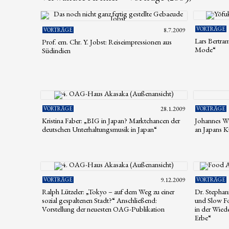
VORTRÄGE
VORTRÄGE
8.7.2009
Lars Bertra
Prof. em. Chr. Y. Jobst: Reiseimpressionen aus
Mode“
Südindien
VORTRÄGE
28.1.2009
VORTRÄGE
Kristina Faber: „BIG in Japan? Marktchancen der
Johannes Wi
deutschen Unterhaltungsmusik in Japan“
an Japans Kü
VORTRÄGE
9.12.2009
VORTRÄGE
Ralph Lützeler: „Tokyo – auf dem Weg zu einer
Dr. Stepha
sozial gespaltenen Stadt?“ Anschließend:
und Slow Fo
Vorstellung der neuesten OAG-Publikation
in der Wied
Erbe“