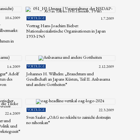
10.6.2009
VORTRÄGE
1.7.2009
r
Vortrag Hans-Joachim Bieber:
ilbermarkt:
Nationalsozialistische Organisationen in Japan
1933-1945
ehmen in
1.4.2009
VORTRÄGE
2.12.2009
igur“ Adolf
Johannes H. Wilhelm: „Brauchtum und
ten des
Gesellschaft an Japans Küsten, Teil II. Anbasama
 von
und andere Gottheiten“
VORTRÄGE
22.3.2009
22.4.2009
Sven Saaler: „OAG no rekishi to zainichi doitsujin
ser und
no nihonkan“
olitik und
rkriegszeit“