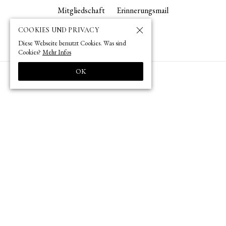
Mitgliedschaft
Erinnerungsmail
COOKIES UND PRIVACY
Diese Webseite benutzt Cookies. Was sind
Cookies?
Mehr Infos
OK
9:30 bis 12:30 / 13:30 bis 17:30 Uhr geöffnet
+813 3582 7743
tokyo­@­oag­.­jp
© 1873 (
) – 2026 (
) by OAG – Deutsche Gesellschaft für Natur- und
明治6年
令和8年
Völkerkunde Ostasiens (Tokyo)
Impressum
Datenschutz
Site Policy
Site by pii