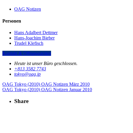
OAG Notizen
Personen
Hans Adalbert Dettmer
Hans-Joachim Bieber
Trudel Klefisch
Kontakt & Öffnungszeiten
Heute ist unser Büro geschlossen.
+813 3582 7743
tokyo­@­oag­.­jp
OAG Tokyo (2010)
OAG Notizen März 2010
OAG Tokyo (2010)
OAG Notizen Januar 2010
Share