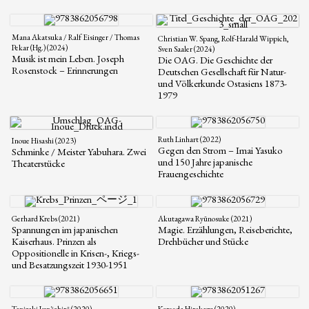
Mana Akatsuka / Ralf Eisinger / Thomas
Christian W. Spang, Rolf-Harald Wippich,
Pekar (Hg.) (2024)
Sven Saaler (2024)
Musik ist mein Leben. Joseph
Die OAG. Die Geschichte der
Rosenstock – Erinnerungen
Deutschen Gesellschaft für Natur-
und Völkerkunde Ostasiens 1873-
1979
Ruth Linhart (2022)
Inoue Hisashi (2023)
Gegen den Strom – Imai Yasuko
Schminke / Meister Yabuhara. Zwei
und 150 Jahre japanische
Theaterstücke
Frauengeschichte
Gerhard Krebs (2021)
Akutagawa Ryūnosuke (2021)
Spannungen im japanischen
Magie. Erzählungen, Reiseberichte,
Kaiserhaus. Prinzen als
Drehbücher und Stücke
Oppositionelle in Krisen-, Kriegs-
und Besatzungszeit 1930-1951
Tanizaki Jun'ichirō (2020)
Koreeda Hirokazu (2020)