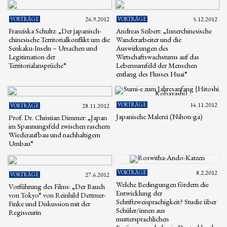
VORTRÄGE
26.9.2012
VORTRÄGE
5.12.2012
Franziska Schultz: „Der japanisch-
Andreas Seibert: „Innerchinesische
chinesische Territorialkonflikt um die
Wanderarbeiter und die
Senkaku-Inseln – Ursachen und
Auswirkungen des
Legitimation der
Wirtschaftswachstums auf das
Territorialansprüche“
Lebensumfeld der Menschen
entlang des Flusses Huai“
VORTRÄGE
14.11.2012
VORTRÄGE
28.11.2012
Japanische Malerei (Nihon-ga)
Prof. Dr. Christian Dimmer: „Japan
im Spannungsfeld zwischen raschem
Wiederaufbau und nachhaltigem
Umbau“
VORTRÄGE
8.2.2012
VORTRÄGE
27.6.2012
Welche Bedingungen fördern die
Vorführung des Films: „Der Bauch
Entwicklung der
von Tokyo“ von Reinhild Dettmer-
Schriftzweisprachigkeit? Studie über
Finke und Diskussion mit der
Schüler/innen aus
Regisseurin
muttersprachlichen