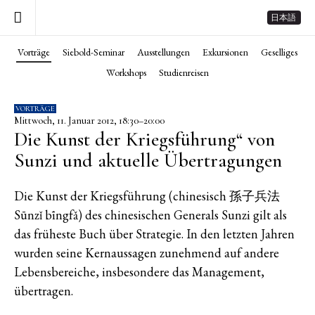
日本語
Vorträge
Siebold-Seminar
Ausstellungen
Exkursionen
Geselliges
Workshops
Studienreisen
VORTRÄGE
Mittwoch, 11. Januar 2012, 18:30–20:00
Die Kunst der Kriegsführung“ von
Sunzi und aktuelle Übertragungen
Die Kunst der Kriegsführung (chinesisch 孫子兵法
Sūnzǐ bīngfǎ) des chinesischen Generals Sunzi gilt als
das früheste Buch über Strategie. In den letzten Jahren
wurden seine Kernaussagen zunehmend auf andere
Lebensbereiche, insbesondere das Management,
übertragen.