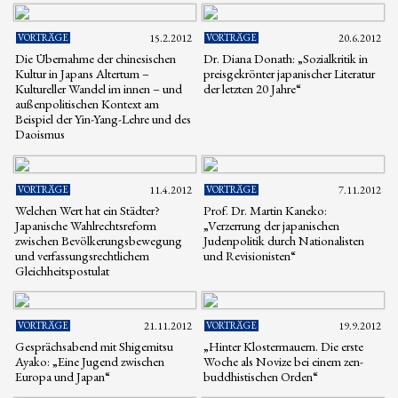
VORTRÄGE
15.2.2012
VORTRÄGE
20.6.2012
Die Übernahme der chinesischen
Dr. Diana Donath: „Sozialkritik in
Kultur in Japans Altertum –
preisgekrönter japanischer Literatur
Kultureller Wandel im innen – und
der letzten 20 Jahre“
außenpolitischen Kontext am
Beispiel der Yin-Yang-Lehre und des
Daoismus
VORTRÄGE
11.4.2012
VORTRÄGE
7.11.2012
Welchen Wert hat ein Städter?
Prof. Dr. Martin Kaneko:
Japanische Wahlrechtsreform
„Verzerrung der japanischen
zwischen Bevölkerungsbewegung
Judenpolitik durch Nationalisten
und verfassungsrechtlichem
und Revisionisten“
Gleichheitspostulat
VORTRÄGE
21.11.2012
VORTRÄGE
19.9.2012
Gesprächsabend mit Shigemitsu
„Hinter Klostermauern. Die erste
Ayako: „Eine Jugend zwischen
Woche als Novize bei einem zen-
Europa und Japan“
buddhistischen Orden“