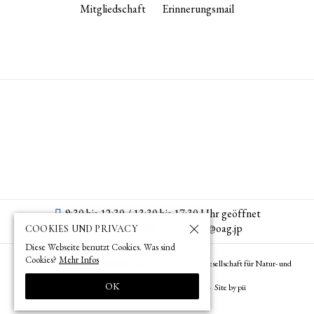
Mitgliedschaft
Erinnerungsmail
9:30 bis 12:30 / 13:30 bis 17:30 Uhr geöffnet
+813 3582 7743
tokyo­@­oag­.­jp
COOKIES UND PRIVACY
Diese Webseite benutzt Cookies. Was sind
Cookies?
Mehr Infos
© 1873 (
) – 2026 (
) by OAG – Deutsche Gesellschaft für Natur- und
明治6年
令和8年
Völkerkunde Ostasiens (Tokyo)
OK
Impressum
Datenschutz
Site Policy
Site by pii