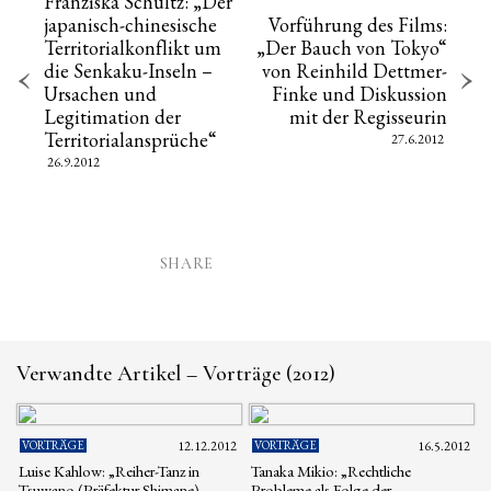
Franziska Schultz: „Der
japanisch-chinesische
Vorführung des Films:
Territorialkonflikt um
„Der Bauch von Tokyo“
die Senkaku-Inseln –
von Reinhild Dettmer-
Ursachen und
Finke und Diskussion
Legitimation der
mit der Regisseurin
Territorialansprüche“
27.6.2012
26.9.2012
SHARE
Verwandte Artikel – Vorträge (2012)
VORTRÄGE
12.12.2012
VORTRÄGE
16.5.2012
Luise Kahlow: „Reiher-Tanz in
Tanaka Mikio: „Rechtliche
Tsuwano (Präfektur Shimane).
Probleme als Folge der