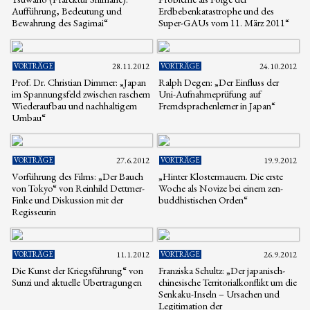
Aufführung, Bedeutung und
Erdbebenkatastrophe und des
Bewahrung des Sagimai“
Super-GAUs vom 11. März 2011“
VORTRÄGE
28.11.2012
VORTRÄGE
24.10.2012
Prof. Dr. Christian Dimmer: „Japan
Ralph Degen: „Der Einfluss der
im Spannungsfeld zwischen raschem
Uni-Aufnahmeprüfung auf
Wiederaufbau und nachhaltigem
Fremdsprachenlerner in Japan“
Umbau“
VORTRÄGE
27.6.2012
VORTRÄGE
19.9.2012
Vorführung des Films: „Der Bauch
„Hinter Klostermauern. Die erste
von Tokyo“ von Reinhild Dettmer-
Woche als Novize bei einem zen-
Finke und Diskussion mit der
buddhistischen Orden“
Regisseurin
VORTRÄGE
11.1.2012
VORTRÄGE
26.9.2012
Die Kunst der Kriegsführung“ von
Franziska Schultz: „Der japanisch-
Sunzi und aktuelle Übertragungen
chinesische Territorialkonflikt um die
Senkaku-Inseln – Ursachen und
Legitimation der