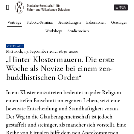
日本語
Vorträge
Siebold-Seminar
Ausstellungen
Exkursionen
Geselliges
Workshops
Studienreisen
VORTRÄGE
Mittwoch, 19. September 2012, 18:30–20:00
„Hinter Klostermauern. Die erste
Woche als Novize bei einem zen-
buddhistischen Orden“
In ein Kloster einzutreten bedeutet in jeder Religion
einen tiefen Einschnitt im eigenen Leben, setzt eine
bewusste Entscheidung und Standhaftigkeit voraus.
Der Weg in die Glaubensgemeinschaft ist jedoch
gestaffelt und steiniger, als mancher sich vorstellt. Eine
Reihe von Ritualen hilft dem neu Angekommenen,