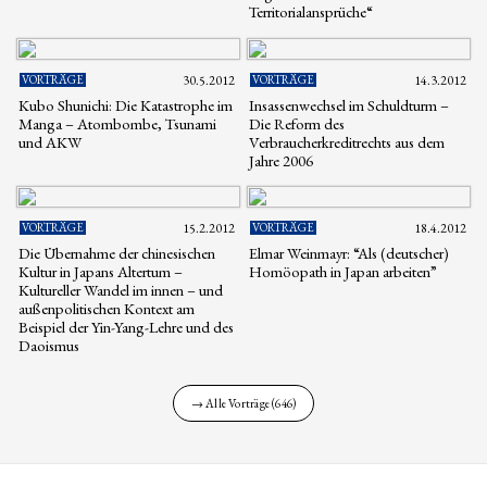
Territorialansprüche“
VORTRÄGE
30.5.2012
VORTRÄGE
14.3.2012
Kubo Shunichi: Die Katastrophe im
Insassenwechsel im Schuldturm –
Manga – Atombombe, Tsunami
Die Reform des
und AKW
Verbraucherkreditrechts aus dem
Jahre 2006
VORTRÄGE
15.2.2012
VORTRÄGE
18.4.2012
Die Übernahme der chinesischen
Elmar Weinmayr: “Als (deutscher)
Kultur in Japans Altertum –
Homöopath in Japan arbeiten”
Kultureller Wandel im innen – und
außenpolitischen Kontext am
Beispiel der Yin-Yang-Lehre und des
Daoismus
→ Alle Vorträge (646)