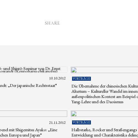
SHARE
10.10.2012
VORTRÄGE
dt: „Der japanische Rechtsstaat“
Die Übernahme der chinesischen Kultur
Altertum – Kultureller Wandel im inne
außenpolitischen Kontext am Beispiel d
Yang-Lehre und des Daoismus
21.11.2012
VORTRÄGE
end mit Shigemitsu Ayako: „Eine
Halbstarke, Rocker und Straßengangs
schen Europa und Japan“
Entwicklung und Charakteristika delin