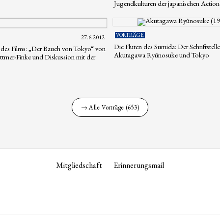
Jugendkulturen der japanischen Action
VORTRÄGE
27.6.2012
Die Fluten des Sumida: Der Schriftstelle
des Films: „Der Bauch von Tokyo“ von
Akutagawa Ryūnosuke und Tokyo
ttmer-Finke und Diskussion mit der
→ Alle Vorträge (653)
Mitgliedschaft
Erinnerungsmail