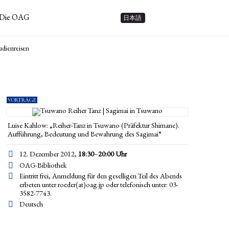
Die OAG
日本語
udienreisen
VORTRÄGE
Luise Kahlow: „Reiher-Tanz in Tsuwano (Präfektur Shimane).
Aufführung, Bedeutung und Bewahrung des Sagimai“
12. Dezember 2012,
18:30
–
20:00
Uhr
OAG-Bibliothek
Eintritt frei, Anmeldung für den geselligen Teil des Abends
erbeten unter roeder(at)oag.jp oder telefonisch unter: 03-
3582-7743.
Deutsch