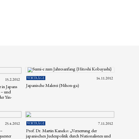
VORTRÄGE
14.11.2012
15.2.2012
Japanische Malerei (Nihon-ga)
 in Japans
n – und
er Yin-
25.4.2012
VORTRÄGE
7.11.2012
 –
Prof. Dr. Martin Kaneko: „Verzerrung der
quenter
japanischen Judenpolitik durch Nationalisten und