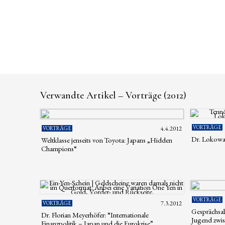
Verwandte Artikel – Vorträge (2012)
VORTRÄGE
VORTRÄGE
4.4.2012
Dr. Lokowan
Weltklasse jenseits von Toyota: Japans „Hidden
Champions“
VORTRÄGE
VORTRÄGE
7.3.2012
Gesprächsab
Dr. Florian Meyerhöfer: “Internationale
Jugend zwi
Finanzpolitik – Japan und die Eurokrise”