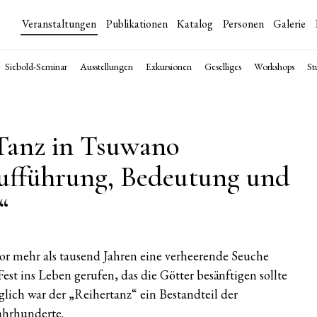
Veranstaltungen
Publikationen
Katalog
Personen
Galerie
Siebold-Seminar
Ausstellungen
Exkursionen
Geselliges
Workshops
St
-Tanz in Tsuwano
Aufführung, Bedeutung und
“
vor mehr als tausend Jahren eine verheerende Seuche
t ins Leben gerufen, das die Götter besänftigen sollte
glich war der „Reihertanz“ ein Bestandteil der
Jahrhunderte.