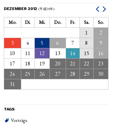
DEZEMBER 2012
(平成24年)
Mo.
Di.
Mi.
Do.
Fr.
Sa.
So.
1
2
3
4
5
6
7
8
9
10
11
12
13
14
15
16
17
18
19
20
21
22
23
24
25
26
27
28
29
30
31
TAGS
Vorträge