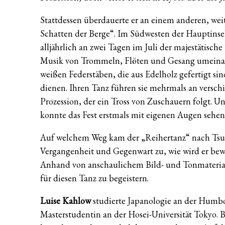
Stattdessen überdauerte er an einem anderen, we
Schatten der Berge“. Im Südwesten der Hauptinsel 
alljährlich an zwei Tagen im Juli der majestätisch
Musik von Trommeln, Flöten und Gesang umeinand
weißen Federstäben, die aus Edelholz gefertigt s
dienen. Ihren Tanz führen sie mehrmals an verschi
Prozession, der ein Tross von Zuschauern folgt.
konnte das Fest erstmals mit eigenen Augen sehen
Auf welchem Weg kam der „Reihertanz“ nach Ts
Vergangenheit und Gegenwart zu, wie wird er be
Anhand von anschaulichem Bild- und Tonmaterial
für diesen Tanz zu begeistern.
Luise Kahlow
studierte Japanologie an der Humbold
Masterstudentin an der Hosei-Universität Tokyo. B