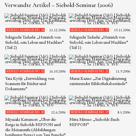
Verwandte Artikel – Siebold-Seminar (2006)
SIEBOLD-SEMINAR NO. 24
11.12.2006
SIEBOLD-SEMINAR NO. 23
13.11.2006
Sekiguchi Tadashi: „Heinrich von
Sekiguchi Tadashi: „Heinrich von
Siebold, sein Leben und Nachlass“
Siebold, sein Leben und Nachlass“
(Teil 2)
(Teil 1)
SIEBOLD-SEMINAR NO. 22
16.10.2006
SIEBOLD-SEMINAR NO. 21
11.9.2006
Yata Kyōji: „Entwicklung von
Murai Kazuo: „Zur Digitalisierung
Scannern für Bücher und
existierender Bibliotheksbestände“
Dokumente“
SIEBOLD-SEMINAR NO. 20
12.6.2006
SIEBOLD-SEMINAR NO. 19
8.5.2006
Miyazaki Katsunori: „Über die
Nitta Mitsuo: „Siebolds Buch
Berge in Siebolds NIPPON und
NIPPON“
die Meizanzufu (Abbildungen
berühmter Berge) von Tani Bunchō“