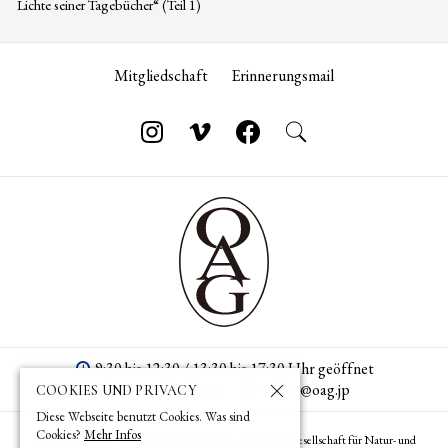
Lichte seiner Tagebücher“ (Teil 1)
Mitgliedschaft
Erinnerungsmail
9:30 bis 12:30 / 13:30 bis 17:30 Uhr geöffnet
+813 3582 7743
tokyo­@­oag­.­jp
COOKIES UND PRIVACY
Diese Webseite benutzt Cookies. Was sind
Cookies?
Mehr Infos
© 1873 (
) – 2026 (
) by OAG – Deutsche Gesellschaft für Natur- und
明治6年
令和8年