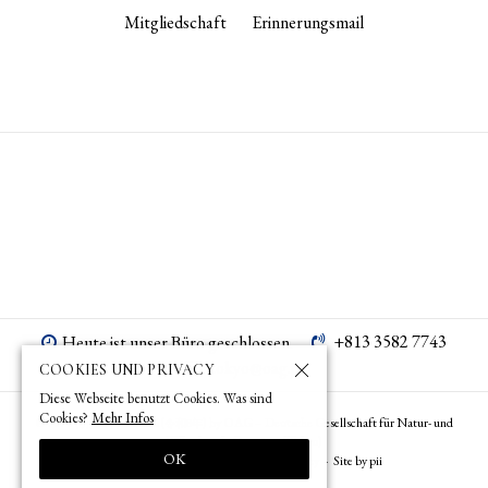
Mitgliedschaft
Erinnerungsmail
+813 3582 7743
Heute ist unser Büro geschlossen.
tokyo­@­oag­.­jp
COOKIES UND PRIVACY
Diese Webseite benutzt Cookies. Was sind
Cookies?
Mehr Infos
© 1873 (
) – 2026 (
) by OAG – Deutsche Gesellschaft für Natur- und
明治6年
令和8年
Völkerkunde Ostasiens (Tokyo)
OK
Impressum
Datenschutz
Site Policy
Site by pii