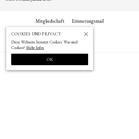
Mitgliedschaft
Erinnerungsmail
COOKIES UND PRIVACY
Diese Webseite benutzt Cookies. Was sind
Cookies?
Mehr Infos
OK
Heute ist unser Büro geschlossen.
+813 3582 7743
tokyo­@­oag­.­jp
© 1873 (
) – 2026 (
) by OAG – Deutsche Gesellschaft für Natur- und
明治6年
令和8年