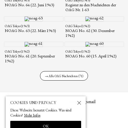
OAG Tokyo (1943)
OAG Tokyo (1943)
NOAG No. 64 (22. Juni 1943)
Register zu den Nachrichten der
OAG Nr. 1-63
OAG Tokyo (1943)
OAG Tokyo (1942)
NOAG No. 63 (22. März 1943)
NOAG No. 62 (30. Dezember
1942)
OAG Tokyo (1942)
OAG Tokyo (1942)
NOAG No. 61 (20. September
NOAG No. 60 (15. April 1942)
1942)
→ Alle OAG Nachrichten (71)
Mitgliedschaft
Erinnerungsmail
COOKIES UND PRIVACY
Diese Webseite benutzt Cookies. Was sind
Cookies?
Mehr Infos
OK