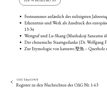
NOAG NO. 63
Festnummer anlässlich des siebzigsten Jahresta
Erkenntnis und Werk als Ausdruck des europäi
13-34
Westgraf und Lu-Shang (Mushakoji Saneatsu üb
Der chinesische Staatsgedanke (Dr. Wolfgang F
Zur Etymologie von katsuwo 堅魚 – Querholz un
OAG Tokyo (1943)
Register zu den Nachrichten der OAG Nr. 1-63