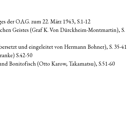
ges der O.A.G. zum 22. März 1943, S.1-12
schen Geistes (Graf K. Von Dürckheim-Montmartin), S.
ersetzt und eingeleitet von Hermann Bohner), S. 35-41
ranke) S.42-50
d Bonitofisch (Otto Karow, Takamatsu), S.51-60