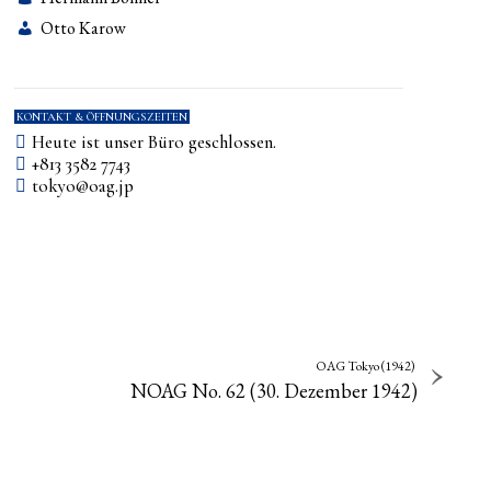
Otto Karow
KONTAKT & ÖFFNUNGSZEITEN
Heute ist unser Büro geschlossen.
+813 3582 7743
tokyo­@­oag­.­jp
OAG Tokyo (1942)
NOAG No. 62 (30. Dezember 1942)