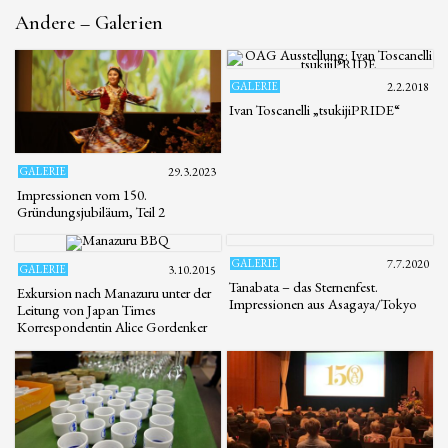
Andere – Galerien
GALERIE
2.2.2018
Ivan Toscanelli „tsukijiPRIDE“
GALERIE
29.3.2023
Impressionen vom 150.
Gründungsjubiläum, Teil 2
GALERIE
7.7.2020
GALERIE
3.10.2015
Tanabata – das Sternenfest.
Exkursion nach Manazuru unter der
Impressionen aus Asagaya/Tokyo
Leitung von Japan Times
Korrespondentin Alice Gordenker