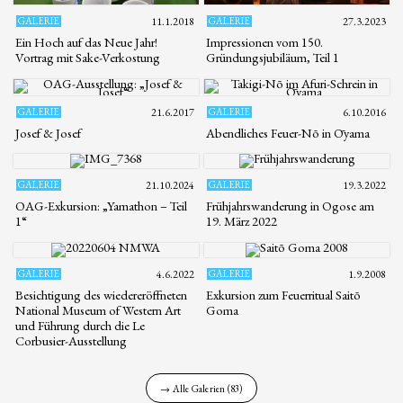
GALERIE
11.1.2018
GALERIE
27.3.2023
Ein Hoch auf das Neue Jahr!
Impressionen vom 150.
Vortrag mit Sake-Verkostung
Gründungsjubiläum, Teil 1
GALERIE
21.6.2017
GALERIE
6.10.2016
Josef & Josef
Abendliches Feuer-Nō in Ōyama
GALERIE
21.10.2024
GALERIE
19.3.2022
OAG-Exkursion: „Yamathon – Teil
Frühjahrswanderung in Ogose am
1“
19. März 2022
GALERIE
4.6.2022
GALERIE
1.9.2008
Besichtigung des wiedereröffneten
Exkursion zum Feuerritual Saitō
National Museum of Western Art
Goma
und Führung durch die Le
Corbusier-Ausstellung
→ Alle Galerien (83)