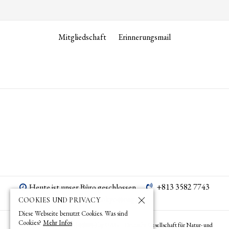
Mitgliedschaft
Erinnerungsmail
+813 3582 7743
Heute ist unser Büro geschlossen.
tokyo­@­oag­.­jp
COOKIES UND PRIVACY
Diese Webseite benutzt Cookies. Was sind
Cookies?
Mehr Infos
© 1873 (
) – 2026 (
) by OAG – Deutsche Gesellschaft für Natur- und
明治6年
令和8年