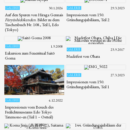
GALERIE
30.1.2026
GALERIE
29.3.2023
Auf den Spuren von Hiraga Gennais
Impressionen vom 150.
Fūryūshidōkenden
. Bilder zu dem
Gründungsjubiläum, Teil 2
Taschenbuch Nr. 108., Teil I, Edo
(Tokyo)
GALERIE
1.9.2008
GALERIE
23.9.2017
Exkursion zum Feuerritual Saitō
Nacktfest von Ōhara
Goma
GALERIE
27.3.2023
Impressionen vom 150.
Gründungsjubiläum, Teil 1
GALERIE
4.12.2022
Impressionen vom Besuch des
Freilichtmuseums Edo Tokyo
Tatemono-en (Teil 1 – Ostteil)