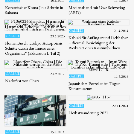
GALERIE
10.6.2017
GALERIE
14.6.2017
Koreanischer Koma-Jinja Schrein in
Medienabend mit Uwe Schwering
Saitama
(ARD)
GALERIE
21.4.2014
GALERIE
23.1.2023
Kabuki für Anfänger und Liebhaber
– diesmal: Besichtigung der
Florian Busch: „Tokyo Autopoiesis.
Werkstatt eines Kostümbildners
Schritte durch das Innere eines
Organismus“ (Exkursion I, Teil 2)
GALERIE
23.9.2017
GALERIE
11.9.2015
Nacktfest von Ōhara
Japanisches Porzellan im Toguri
Kunstmuseum
GALERIE
22.11.2021
Herbstwanderung 2021
GALERIE
15.1.2018