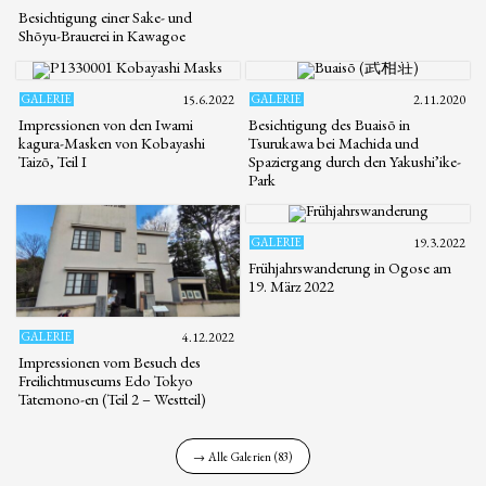
Besichtigung einer Sake- und
Shōyu-Brauerei in Kawagoe
GALERIE
15.6.2022
GALERIE
2.11.2020
Impressionen von den Iwami
Besichtigung des Buaisō in
kagura-Masken von Kobayashi
Tsurukawa bei Machida und
Taizō, Teil I
Spaziergang durch den Yakushi’ike-
Park
GALERIE
19.3.2022
Frühjahrswanderung in Ogose am
19. März 2022
GALERIE
4.12.2022
Impressionen vom Besuch des
Freilichtmuseums Edo Tokyo
Tatemono-en (Teil 2 – Westteil)
→ Alle Galerien (83)