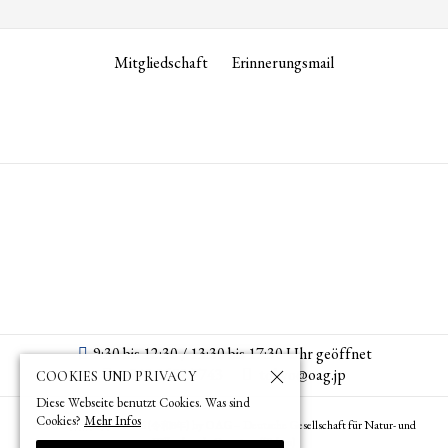
Mitgliedschaft
Erinnerungsmail
9:30 bis 12:30 / 13:30 bis 17:30 Uhr geöffnet
+813 3582 7743
tokyo­@­oag­.­jp
COOKIES UND PRIVACY
Diese Webseite benutzt Cookies. Was sind
Cookies?
Mehr Infos
© 1873 (
) – 2026 (
) by OAG – Deutsche Gesellschaft für Natur- und
明治6年
令和8年
Völkerkunde Ostasiens (Tokyo)