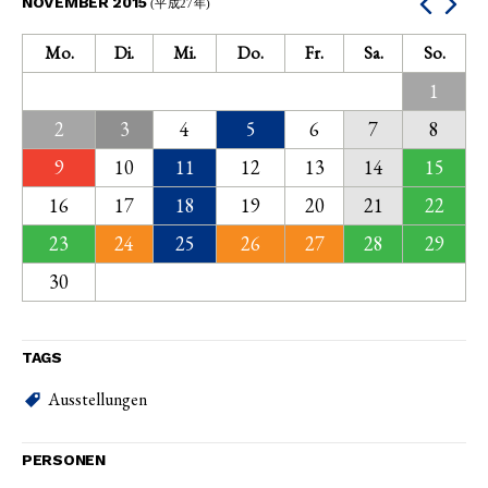
NOVEMBER 2015
(平成27年)
Mo.
Di.
Mi.
Do.
Fr.
Sa.
So.
1
2
3
4
5
6
7
8
9
10
11
12
13
14
15
16
17
18
19
20
21
22
23
24
25
26
27
28
29
30
TAGS
Ausstellungen
PERSONEN