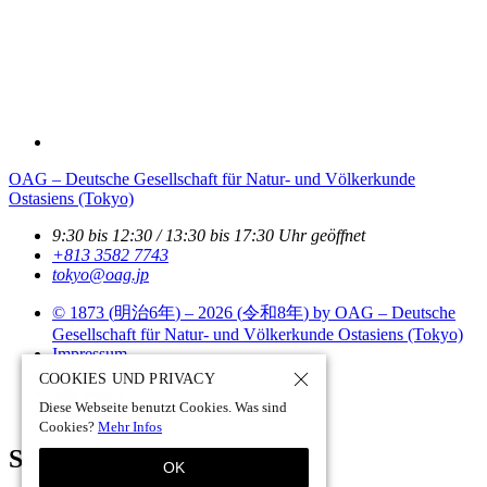
OAG – Deutsche Gesellschaft für Natur- und Völkerkunde
Ostasiens (Tokyo)
9:30 bis 12:30 / 13:30 bis 17:30 Uhr geöffnet
+813 3582 7743
tokyo­@­oag­.­jp
© 1873 (
明治6年
) – 2026 (
令和8年
) by OAG – Deutsche
Gesellschaft für Natur- und Völkerkunde Ostasiens (Tokyo)
Impressum
Datenschutz
COOKIES UND PRIVACY
Site Policy
Diese Webseite benutzt Cookies. Was sind
Site by pii
chi.com - tokyo - japan
Cookies?
Mehr Infos
Suchen
OK