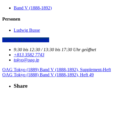
Band V (1888-1892)
Personen
Ludwig Busse
Kontakt & Öffnungszeiten
9:30 bis 12:30 / 13:30 bis 17:30 Uhr geöffnet
+813 3582 7743
tokyo­@­oag­.­jp
OAG Tokyo (1889)
Band V (1888-1892), Supplement-Heft
OAG Tokyo (1888)
Band V (1888-1892), Heft 49
Share