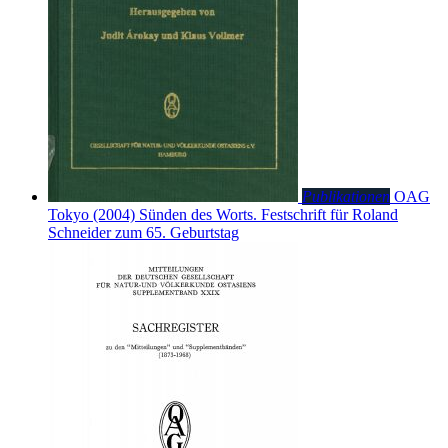
Publikationen
OAG
Tokyo (2004)
Sünden des Worts. Festschrift für Roland
Schneider zum 65. Geburtstag