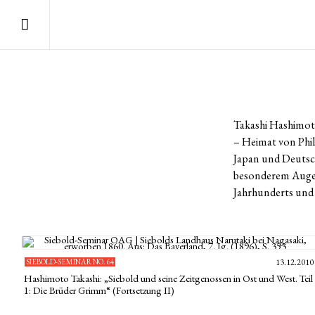
Takashi Hashimoto
– Heimat von Phil
Japan und Deutsc
besonderem Augenm
Jahrhunderts und 
SIEBOLD-SEMINAR NO. 64
13.12.2010
Hashimoto Takashi: „Siebold und seine Zeitgenossen in Ost und West. Teil
1: Die Brüder Grimm“ (Fortsetzung II)