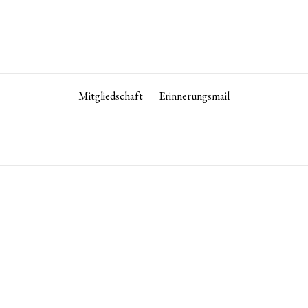
Mitgliedschaft
Erinnerungsmail
Heute ist unser Büro geschlossen.
+813 3582 7743
tokyo­@­oag­