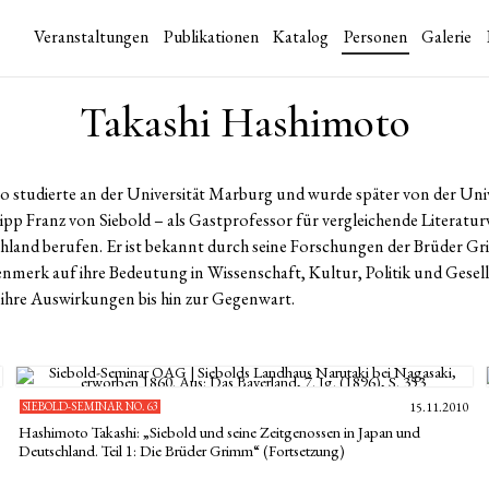
Veranstaltungen
Publikationen
Katalog
Personen
Galerie
Takashi Hashimoto
 studierte an der Universität Marburg und wurde später von der Uni
ipp Franz von Siebold – als Gastprofessor für vergleichende Literatu
hland berufen. Er ist bekannt durch seine Forschungen der Brüder G
erk auf ihre Bedeutung in Wissenschaft, Kultur, Politik und Gesells
ihre Auswirkungen bis hin zur Gegenwart.
SIEBOLD-SEMINAR NO. 63
15.11.2010
Hashimoto Takashi: „Siebold und seine Zeitgenossen in Japan und
Deutschland. Teil 1: Die Brüder Grimm“ (Fortsetzung)